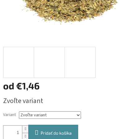
od
€1,46
Jednotková
Zvoľte variant
cena:
Variant
Pridať do košíka