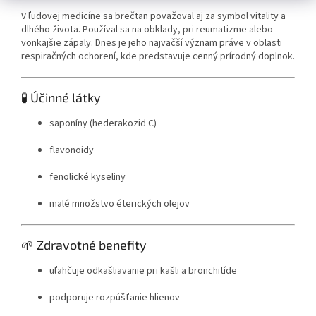
V ľudovej medicíne sa brečtan považoval aj za symbol vitality a
dlhého života. Používal sa na obklady, pri reumatizme alebo
vonkajšie zápaly. Dnes je jeho najväčší význam práve v oblasti
respiračných ochorení, kde predstavuje cenný prírodný doplnok.
🧪 Účinné látky
saponíny (hederakozid C)
flavonoidy
fenolické kyseliny
malé množstvo éterických olejov
🌱 Zdravotné benefity
uľahčuje odkašliavanie pri kašli a bronchitíde
podporuje rozpúšťanie hlienov