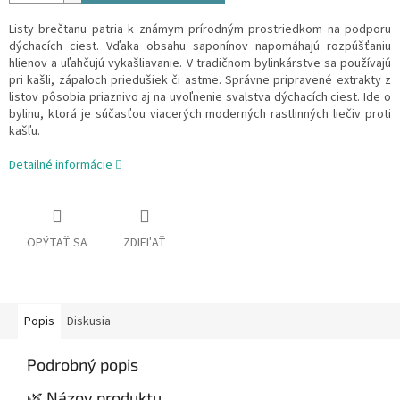
Listy brečtanu patria k známym prírodným prostriedkom na podporu
dýchacích ciest. Vďaka obsahu saponínov napomáhajú rozpúšťaniu
hlienov a uľahčujú vykašliavanie. V tradičnom bylinkárstve sa používajú
pri kašli, zápaloch priedušiek či astme. Správne pripravené extrakty z
listov pôsobia priaznivo aj na uvoľnenie svalstva dýchacích ciest. Ide o
bylinu, ktorá je súčasťou viacerých moderných rastlinných liečiv proti
kašľu.
Detailné informácie
OPÝTAŤ SA
ZDIEĽAŤ
Popis
Diskusia
Podrobný popis
🌿 Názov produktu