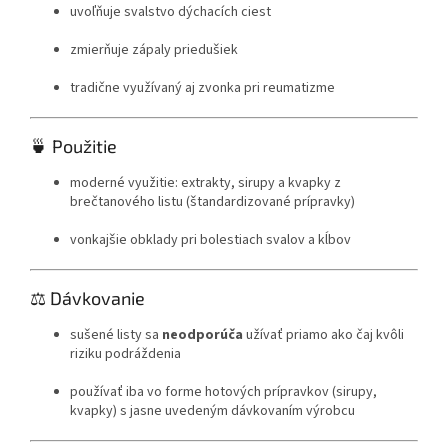
uvoľňuje svalstvo dýchacích ciest
zmierňuje zápaly priedušiek
tradične využívaný aj zvonka pri reumatizme
🍵 Použitie
moderné využitie: extrakty, sirupy a kvapky z
brečtanového listu (štandardizované prípravky)
vonkajšie obklady pri bolestiach svalov a kĺbov
⚖️ Dávkovanie
sušené listy sa
neodporúča
užívať priamo ako čaj kvôli
riziku podráždenia
používať iba vo forme hotových prípravkov (sirupy,
kvapky) s jasne uvedeným dávkovaním výrobcu