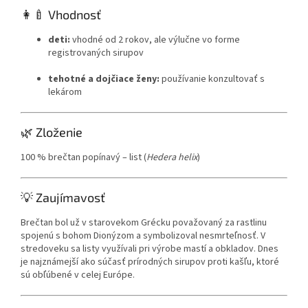
👩‍🍼 Vhodnosť
deti:
vhodné od 2 rokov, ale výlučne vo forme
registrovaných sirupov
tehotné a dojčiace ženy:
používanie konzultovať s
lekárom
🌿 Zloženie
100 % brečtan popínavý – list (
Hedera helix
)
💡 Zaujímavosť
Brečtan bol už v starovekom Grécku považovaný za rastlinu
spojenú s bohom Dionýzom a symbolizoval nesmrteľnosť. V
stredoveku sa listy využívali pri výrobe mastí a obkladov. Dnes
je najznámejší ako súčasť prírodných sirupov proti kašľu, ktoré
sú obľúbené v celej Európe.