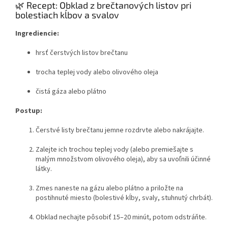
🌿 Recept: Obklad z brečtanových listov pri
bolestiach kĺbov a svalov
Ingrediencie:
hrsť čerstvých listov brečtanu
trocha teplej vody alebo olivového oleja
čistá gáza alebo plátno
Postup:
Čerstvé listy brečtanu jemne rozdrvte alebo nakrájajte.
Zalejte ich trochou teplej vody (alebo premiešajte s
malým množstvom olivového oleja), aby sa uvoľnili účinné
látky.
Zmes naneste na gázu alebo plátno a priložte na
postihnuté miesto (bolestivé kĺby, svaly, stuhnutý chrbát).
Obklad nechajte pôsobiť 15–20 minút, potom odstráňte.