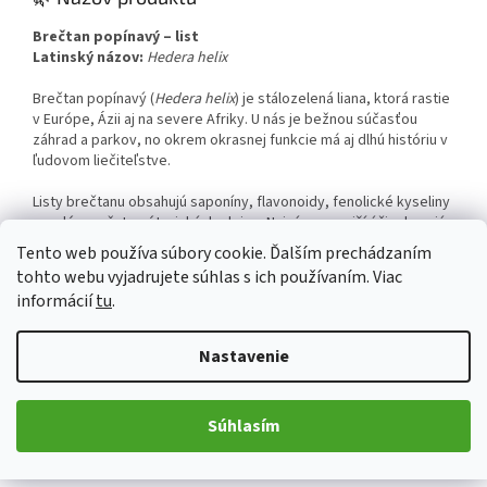
Brečtan popínavý – list
Latinský názov:
Hedera helix
Brečtan popínavý (
Hedera helix
) je stálozelená liana, ktorá rastie
v Európe, Ázii aj na severe Afriky. U nás je bežnou súčasťou
záhrad a parkov, no okrem okrasnej funkcie má aj dlhú históriu v
ľudovom liečiteľstve.
Listy brečtanu obsahujú saponíny, flavonoidy, fenolické kyseliny
a malé množstvo éterických olejov. Najvýznamnejší účinok majú
saponíny, ktoré podporujú sekréciu hlienov v dýchacích cestách
Tento web používa súbory cookie. Ďalším prechádzaním
a zároveň uľahčujú ich vykašliavanie. Preto sa brečtan tradične
tohto webu vyjadrujete súhlas s ich používaním. Viac
používa pri zápaloch priedušiek, dráždivom kašli a pri
informácií
tu
.
chronických ochoreniach dýchacích ciest.
Okrem účinku na dýchací systém sa výťažky z brečtanového
Nastavenie
listu využívajú aj v kozmetike, najmä v prípravkoch na spevnenie
pokožky a proti celulitíde. Vnútorné užívanie vo forme čajov sa
však v dnešnej dobe neodporúča, pretože nesprávne
Súhlasím
dávkovanie môže spôsobiť podráždenie žalúdka. Bezpečnejšou
formou sú štandardizované extrakty, sirupy alebo kvapky, ktoré
sú súčasťou oficiálne registrovaných rastlinných liečiv.