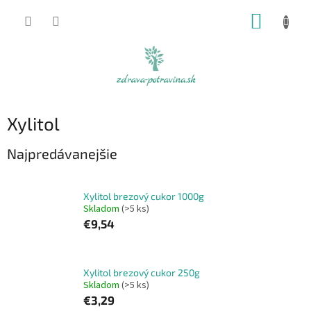
Prejsť
NÁKUP
na
obsah
KOŠÍK
Xylitol
Najpredávanejšie
Xylitol brezový cukor 1000g
Skladom
(>5 ks)
€9,54
Xylitol brezový cukor 250g
Skladom
(>5 ks)
€3,29