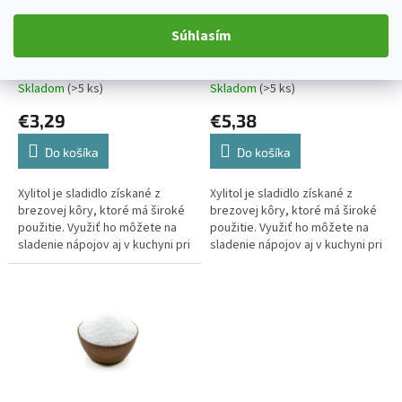
o
o
d
Xylitol brezový cukor 250g
Xylitol brezový cukor 500g
Súhlasím
v
u
k
t
Skladom
(>5 ks)
Skladom
(>5 ks)
o
€3,29
€5,38
v
Do košíka
Do košíka
Xylitol je sladidlo získané z
Xylitol je sladidlo získané z
brezovej kôry, ktoré má široké
brezovej kôry, ktoré má široké
použitie. Využiť ho môžete na
použitie. Využiť ho môžete na
sladenie nápojov aj v kuchyni pri
sladenie nápojov aj v kuchyni pri
varení a pečení. Nespornou
varení a pečení. Nespornou
výhodou je nižšia...
výhodou je nižšia...