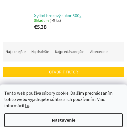
Xylitol brezový cukor 500g
Skladom
(>5 ks)
€5,38
R
a
Najlacnejšie
Najdrahšie
Najpredávanejšie
Abecedne
d
e
n
OTVORIŤ FILTER
i
e
V
p
ý
Tento web používa súbory cookie. Ďalším prechádzaním
r
p
tohto webu vyjadrujete súhlas s ich používaním. Viac
o
i
informácií
tu
.
d
s
u
p
k
Nastavenie
r
t