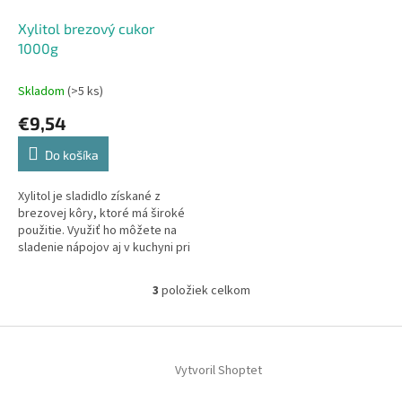
Xylitol brezový cukor
1000g
Skladom
(>5 ks)
€9,54
Do košíka
Xylitol je sladidlo získané z
brezovej kôry, ktoré má široké
použitie. Využiť ho môžete na
sladenie nápojov aj v kuchyni pri
varení a pečení. Nespornou
výhodou je nižšia...
3
položiek celkom
O
v
l
Z
á
á
d
Vytvoril Shoptet
p
a
ä
c