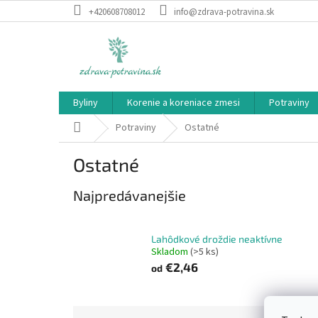
Prejsť
+420608708012
info@zdrava-potravina.sk
na
obsah
Byliny
Korenie a koreniace zmesi
Potraviny
Domov
Potraviny
Ostatné
Ostatné
Najpredávanejšie
Lahôdkové droždie neaktívne
Skladom
(>5 ks)
€2,46
od
R