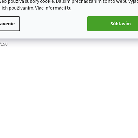
eb používa súbory cookie. Ďalším prechádzaním tohto webu vyja
edne
s ich používaním. Viac informácií
tu
.
avenie
Súhlasím
OTVORIŤ FILTER
/150