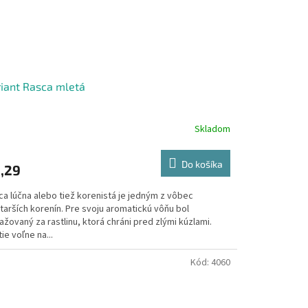
iant Rasca mletá
Skladom
Do košíka
,29
ca lúčna alebo tiež korenistá je jedným z vôbec
tarších korenín. Pre svoju aromatickú vôňu bol
žovaný za rastlinu, ktorá chráni pred zlými kúzlami.
ie voľne na...
Kód:
4060