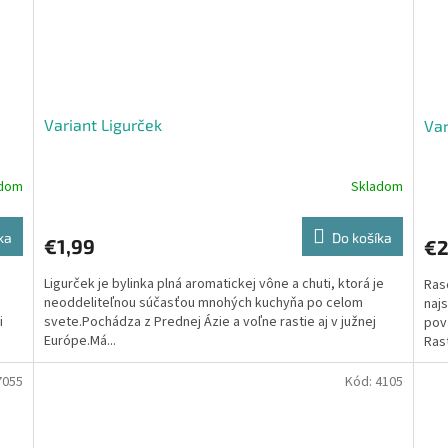
Variant Ligurček
Var
adom
Skladom
ka
Do košíka
€1,99
€2
Ligurček je bylinka plná aromatickej vône a chuti, ktorá je
Ras
neoddeliteľnou súčasťou mnohých kuchyňa po celom
najs
i
svete.Pochádza z Prednej Ázie a voľne rastie aj v južnej
pova
Európe.Má...
Rast
7055
Kód:
4105