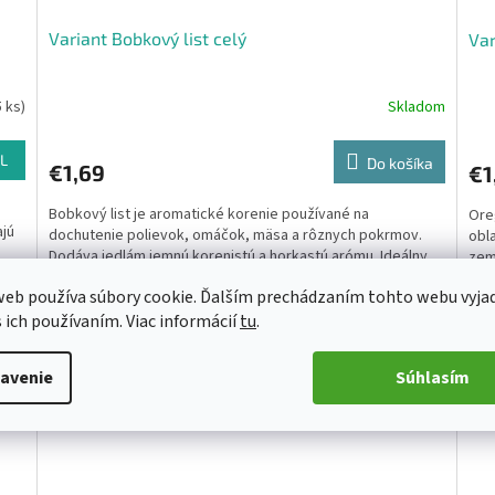
Variant Bobkový list celý
Var
5 ks)
Skladom
L
Do košíka
€1,69
€1
Bobkový list je aromatické korenie používané na
Ore
ajú
dochutenie polievok, omáčok, mäsa a rôznych pokrmov.
obl
Dodáva jedlám jemnú korenistú a horkastú arómu. Ideálny
zem
na pomalé varenie,...
čast
eb používa súbory cookie. Ďalším prechádzaním tohto webu vyja
s ich používaním. Viac informácií
tu
.
4106
Kód:
4062
avenie
Súhlasím