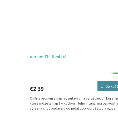
Variant Chilli mleté
Skl
Do koší
€2,39
Chilli je jedným z najviac pútavých a vzrušujúcich korenín
ktoré môžete nájsť v kuchyni. Jeho intenzívna pálivosť 
výrazná chuť pridávajú do jedál dobrodružstvo a oživenie