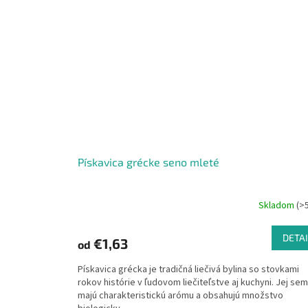
Pískavica grécke seno mleté
Skladom
(>
DETAI
€1,63
od
Pískavica grécka je tradičná liečivá bylina so stovkami
rokov histórie v ľudovom liečiteľstve aj kuchyni. Jej se
majú charakteristickú arómu a obsahujú množstvo