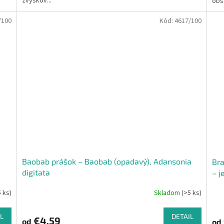
zvyškov...
obsa
/100
Kód:
4617/100
Baobab prášok – Baobab (opadavý), Adansonia
Bra
digitata
– j
5 ks)
Skladom
(>5 ks)
L
DETAIL
€4,59
od
od