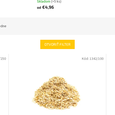
Skladom
(>5 ks)
€4,96
od
edne
OTVORIŤ FILTER
/250
Kód:
1342/100