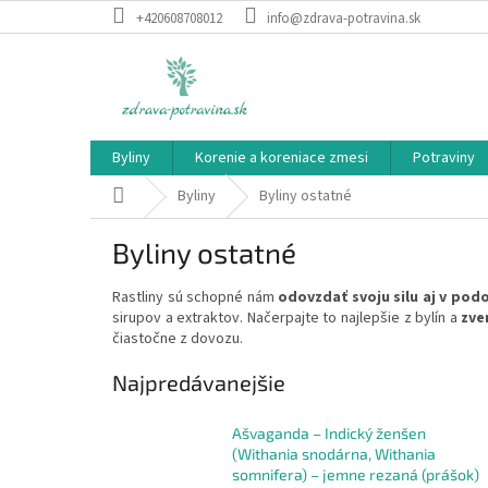
Prejsť
+420608708012
info@zdrava-potravina.sk
na
obsah
Byliny
Korenie a koreniace zmesi
Potraviny
Domov
Byliny
Byliny ostatné
Byliny ostatné
Rastliny sú schopné nám
odovzdať svoju silu aj v pod
sirupov a extraktov. Načerpajte to najlepšie z bylín a
zver
čiastočne z dovozu.
Najpredávanejšie
Ašvaganda – Indický ženšen
(Withania snodárna, Withania
somnifera) – jemne rezaná (prášok)