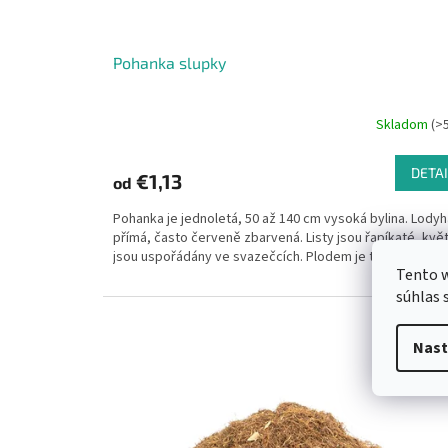
t
o
v
Pohanka slupky
Skladom
(>
DETAI
€1,13
od
Pohanka je jednoletá, 50 až 140 cm vysoká bylina. Lodyh
přímá, často červeně zbarvená. Listy jsou řapíkaté, kvě
jsou uspořádány ve svazečcích. Plodem je tmavě hnědá,.
Tento w
súhlas 
Kód:
1240
Nast