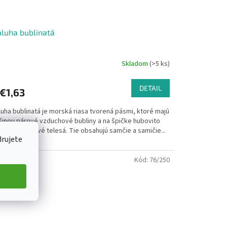
luha bublinatá
Skladom
(>5 ks)
DETAIL
€1,63
uha bublinatá je morská riasa tvorená pásmi, ktoré majú
šinou párové vzduchové bubliny a na špičke hubovito
knuté plodové telesá. Tie obsahujú samčie a samičie...
drujete
Kód:
76/250