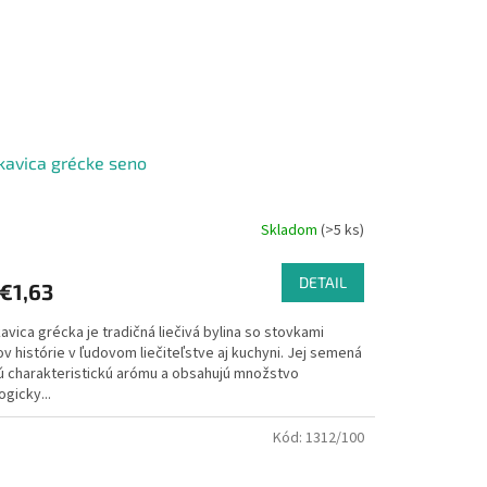
kavica grécke seno
Skladom
(>5 ks)
DETAIL
€1,63
avica grécka je tradičná liečivá bylina so stovkami
v histórie v ľudovom liečiteľstve aj kuchyni. Jej semená
ú charakteristickú arómu a obsahujú množstvo
ogicky...
Kód:
1312/100