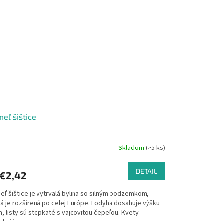
eľ šištice
Skladom
(>5 ks)
DETAIL
€2,42
eľ šištice je vytrvalá bylina so silným podzemkom,
rá je rozšírená po celej Európe. Lodyha dosahuje výšku
, listy sú stopkaté s vajcovitou čepeľou. Kvety