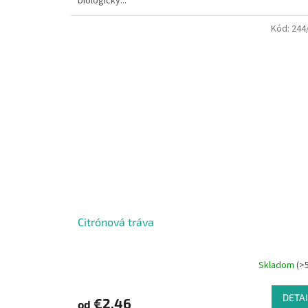
biologicky...
Kód:
244
Citrónová tráva
Skladom
(>
DETAI
€2,46
od