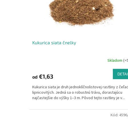
Kukurica siata čnelky
Skladom
(>
DETAI
€1,63
od
Kukurica siata je druh jednoklíčnolistovej rastliny z čeľa
lipnicovitých. Jedná sa o robustnú trávu, dorastajúcu
najčastejšie do výšky 1–3 m. Pôvod tejto rastliny je v...
Kód:
4596