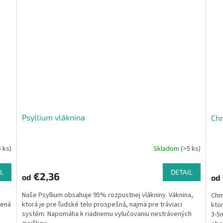
Psyllium vláknina
Chm
5 ks)
Skladom
(>5 ks)
L
DETAIL
€2,36
od
od
Naše Psyllium obsahuje 95% rozpustnej vlákniny. Váknina,
Chm
mená
ktorá je pre ľudské telo prospešná, najmä pre tráviaci
kto
systém. Napomáha k riadnemu vylučovaniu nestrávených
3-5m