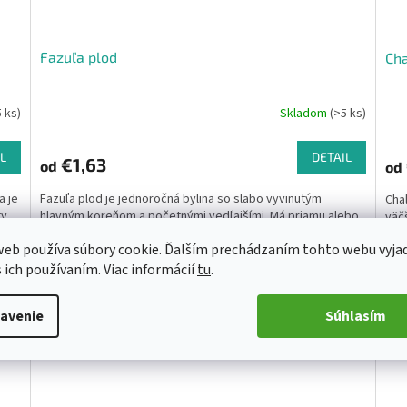
Fazuľa plod
Cha
5 ks)
Skladom
(>5 ks)
L
DETAIL
€1,63
od
od
a je
Fazuľa plod je jednoročná bylina so slabo vyvinutým
Chal
ty
hlavným koreňom a početnými vedľajšími. Má priamu alebo
väč
..
popínavú lodyhu so striedavými, trojpočetnými, dlho
nafú
eb používa súbory cookie. Ďalším prechádzaním tohto webu vyja
stonkovými a...
s ich používaním. Viac informácií
tu
.
/100
Kód:
1225/50G
avenie
Súhlasím