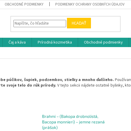
OBCHODNÉ PODMIENKY
PODMIENKY OCHRANY OSOBNÝCH ÚDAJOV
HĽADAŤ
Čaj a káva
Prírodná kozmetika
Obchodné podmienky
obe púčikov, šupiek, podzemkov, stielky a mnoho ďalšieho.
Používame
te svoje telo do rúk prírody.
V tejto sekcii nájdete ostatné bylinky, k
Brahmi – (Bakopa drobnolistá,
Bacopa monnieri) – jemne rezaná
(prášok)