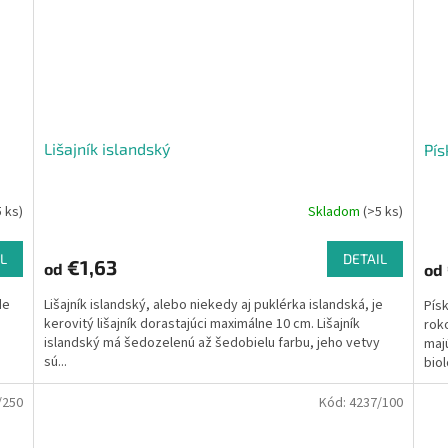
Lišajník islandský
Pís
5 ks)
Skladom
(>5 ks)
L
DETAIL
€1,63
od
od
de
Lišajník islandský, alebo niekedy aj puklérka islandská, je
Písk
kerovitý lišajník dorastajúci maximálne 10 cm. Lišajník
roko
islandský má šedozelenú až šedobielu farbu, jeho vetvy
maj
sú...
biol
/250
Kód:
4237/100