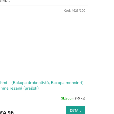
hujú...
Kód:
4623/100
hmi – (Bakopa drobnolistá, Bacopa monnieri)
emne rezaná (prášok)
Skladom
(>5 ks)
DETAIL
€4,96