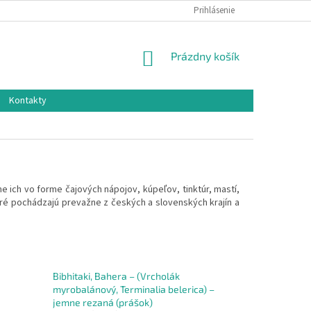
Prihlásenie
NÁKUPNÝ
Prázdny košík
KOŠÍK
Kontakty
 ich vo forme čajových nápojov, kúpeľov, tinktúr, mastí,
toré pochádzajú prevažne z českých a slovenských krajín a
Bibhitaki, Bahera – (Vrcholák
myrobalánový, Terminalia belerica) –
jemne rezaná (prášok)