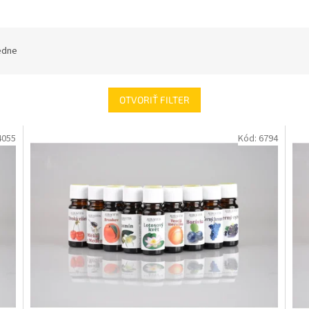
edne
OTVORIŤ FILTER
4055
Kód:
6794