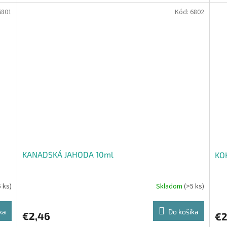
6801
Kód:
6802
KANADSKÁ JAHODA 10ml
KO
5 ks)
Skladom
(>5 ks)
ka
Do košíka
€2,46
€2