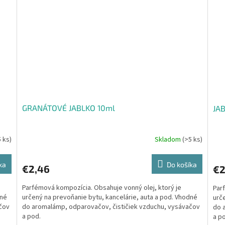
GRANÁTOVÉ JABLKO 10ml
JA
5 ks)
Skladom
(>5 ks)
ka
Do košíka
€2,46
€2
Parfémová kompozícia. Obsahuje vonný olej, ktorý je
Par
dné
určený na prevoňanie bytu, kancelárie, auta a pod. Vhodné
urč
čov
do aromalámp, odparovačov, čističiek vzduchu, vysávačov
do 
a pod.
a p