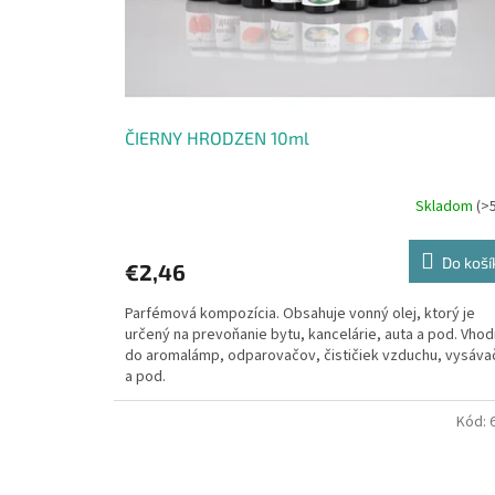
ČIERNY HRODZEN 10ml
Skladom
(>
Do koší
€2,46
Parfémová kompozícia. Obsahuje vonný olej, ktorý je
určený na prevoňanie bytu, kancelárie, auta a pod. Vho
do aromalámp, odparovačov, čističiek vzduchu, vysáva
a pod.
Kód: