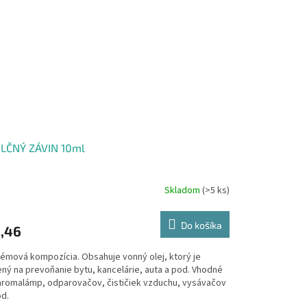
BLČNÝ ZÁVIN 10ml
Skladom
(>5 ks)
Do košíka
,46
fémová kompozícia. Obsahuje vonný olej, ktorý je
ený na prevoňanie bytu, kancelárie, auta a pod. Vhodné
aromalámp, odparovačov, čističiek vzduchu, vysávačov
od.