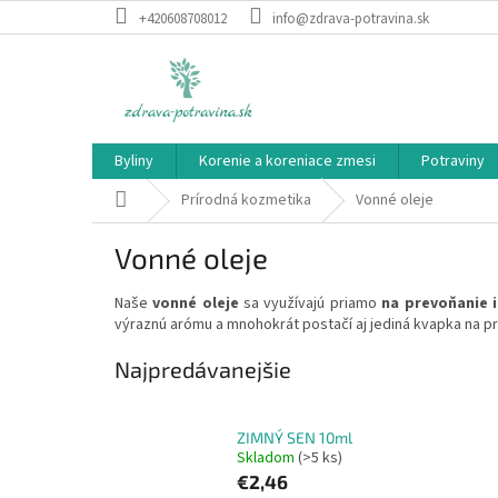
Prejsť
+420608708012
info@zdrava-potravina.sk
na
obsah
Byliny
Korenie a koreniace zmesi
Potraviny
Domov
Prírodná kozmetika
Vonné oleje
Vonné oleje
Naše
vonné oleje
sa využívajú priamo
na prevoňanie i
výraznú arómu a mnohokrát postačí aj jediná kvapka na p
Najpredávanejšie
ZIMNÝ SEN 10ml
Skladom
(>5 ks)
€2,46