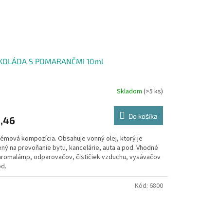
KOLÁDA S POMARANČMI 10ml
Skladom
(>5 ks)
Do košíka
,46
fémová kompozícia. Obsahuje vonný olej, ktorý je
ený na prevoňanie bytu, kancelárie, auta a pod. Vhodné
aromalámp, odparovačov, čističiek vzduchu, vysávačov
od.
Kód:
6800