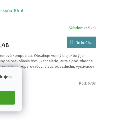
oskyňa 10ml
Skladom
(>5 ks)
Do košíka
,46
fémová kompozícia. Obsahuje vonný olej, ktorý je
ený na prevoňanie bytu, kancelárie, auta a pod. Vhodné
aromalámp, odparovačov, čističiek vzduchu, vysávačov
od.
drujete
Kód:
6798