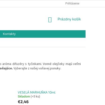
Prihlásenie
NÁKUPNÝ
Prázdny košík
KOŠÍK
Kontakty
 aróma difuzéry s tyčinkami. Vonné olejčeky majú veľmi
voňajúce.
Vyberajte z našej voňavej ponuky.
VESELÁ MARHUŇKA 10ml
Skladom
(>5 ks)
€2,46