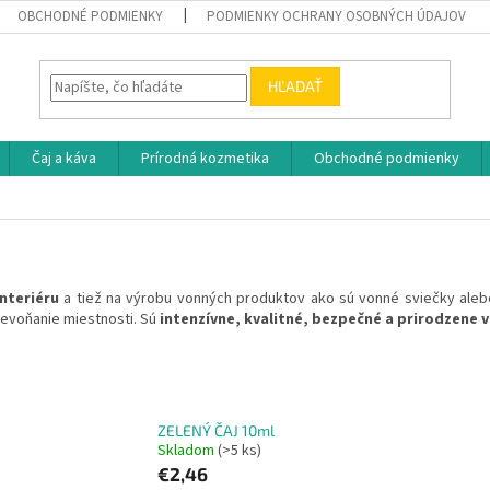
OBCHODNÉ PODMIENKY
PODMIENKY OCHRANY OSOBNÝCH ÚDAJOV
HĽADAŤ
Čaj a káva
Prírodná kozmetika
Obchodné podmienky
nteriéru
a tiež na výrobu vonných produktov ako sú vonné sviečky alebo
revoňanie miestnosti. Sú
intenzívne, kvalitné, bezpečné a prirodzene 
ZELENÝ ČAJ 10ml
Skladom
(>5 ks)
€2,46