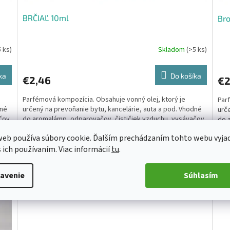
BRČIAĽ 10ml
Br
5 ks)
Skladom
(>5 ks)
ka
Do košíka
€2,46
€2
Parfémová kompozícia. Obsahuje vonný olej, ktorý je
Par
dné
určený na prevoňanie bytu, kancelárie, auta a pod. Vhodné
urč
čov
do aromalámp, odparovačov, čističiek vzduchu, vysávačov
do 
a pod.
a p
eb používa súbory cookie. Ďalším prechádzaním tohto webu vyja
s ich používaním. Viac informácií
tu
.
6796
Kód:
6797
avenie
Súhlasím