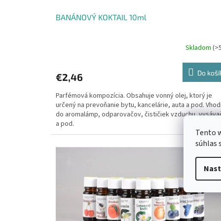
o
v
BANÁNOVÝ KOKTAIL 10ml
Skladom
(>
Do koší
€2,46
Parfémová kompozícia. Obsahuje vonný olej, ktorý je
určený na prevoňanie bytu, kancelárie, auta a pod. Vho
do aromalámp, odparovačov, čističiek vzduchu, vysáva
a pod.
Tento w
súhlas 
Kód:
Nast