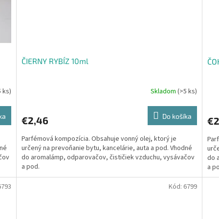
ČIERNY RYBÍZ 10ml
ČO
5 ks)
Skladom
(>5 ks)
ka
Do košíka
€2,46
€2
Parfémová kompozícia. Obsahuje vonný olej, ktorý je
Par
dné
určený na prevoňanie bytu, kancelárie, auta a pod. Vhodné
urč
čov
do aromalámp, odparovačov, čističiek vzduchu, vysávačov
do 
a pod.
a p
6793
Kód:
6799