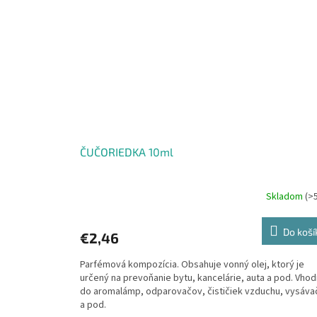
ČUČORIEDKA 10ml
Skladom
(>
Do koší
€2,46
Parfémová kompozícia. Obsahuje vonný olej, ktorý je
určený na prevoňanie bytu, kancelárie, auta a pod. Vho
do aromalámp, odparovačov, čističiek vzduchu, vysáva
a pod.