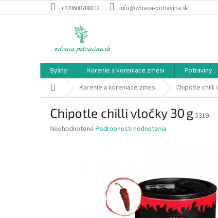
Prejsť
+420608708012
info@zdrava-potravina.sk
na
obsah
Byliny
Korenie a koreniace zmesi
Potraviny
Domov
Korenie a koreniace zmesi
Chipotle chilli
Chipotle chilli vločky 30 g
5319
Priemerné
Neohodnotené
Podrobnosti hodnotenia
hodnotenie
produktu
je
0,0
z
5
hviezdičiek.