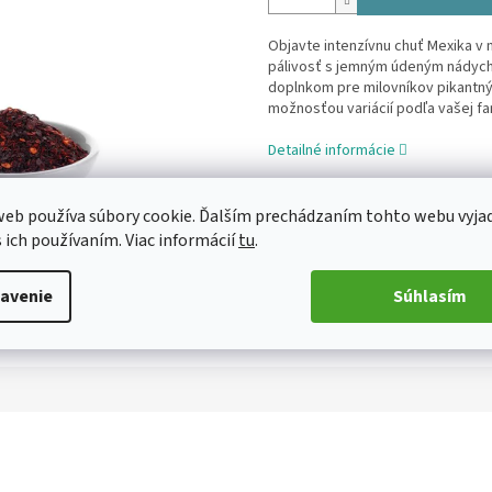
Objavte intenzívnu chuť Mexika v ma
pálivosť s jemným údeným nádych
doplnkom pre milovníkov pikantnýc
možnosťou variácií podľa vašej fa
Detailné informácie
eb používa súbory cookie. Ďalším prechádzaním tohto webu vyja
s ich používaním. Viac informácií
tu
.
TLAČ
OPÝTAŤ SA
avenie
Súhlasím