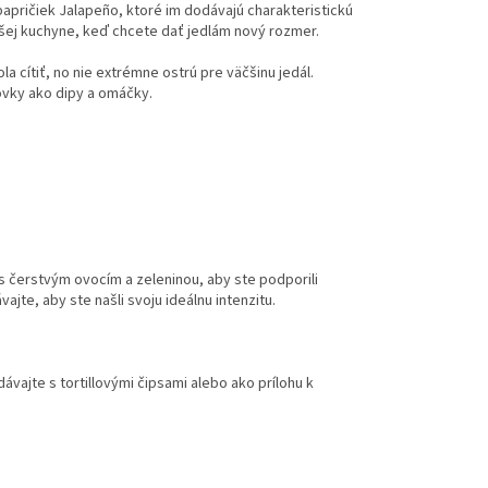
 papričiek Jalapeño, ktoré im dodávajú charakteristickú
ašej kuchyne, keď chcete dať jedlám nový rozmer.
a cítiť, no nie extrémne ostrú pre väčšinu jedál.
ťovky ako dipy a omáčky.
s čerstvým ovocím a zeleninou, aby ste podporili
te, aby ste našli svoju ideálnu intenzitu.
vajte s tortillovými čipsami alebo ako prílohu k