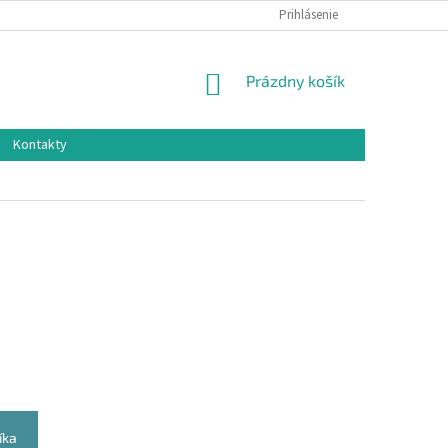
Prihlásenie
NÁKUPNÝ
Prázdny košík
KOŠÍK
Kontakty
íka