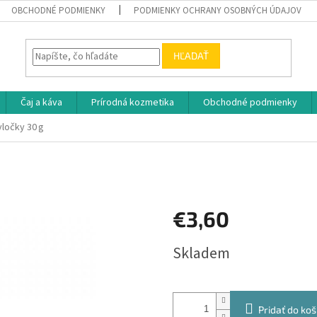
OBCHODNÉ PODMIENKY
PODMIENKY OCHRANY OSOBNÝCH ÚDAJOV
HĽADAŤ
Čaj a káva
Prírodná kozmetika
Obchodné podmienky
 vločky 30 g
€3,60
Jednotková
Skladem
cena:
Pridať do koš