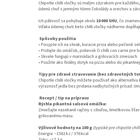
Chipotle chilli vločky sú malým zázrakom pre každého, 
údenú chuť s jemnými tónmi čokolády a orechov a záro
Ich pálivosť sa pohybuje okolo
10 000 SHU
, čo znamená
Vďaka údenej chuti tieto chilli vločky nádherne dopĺňa
Spôsoby použitia
• Posypte ich na steak, kuracie prsia alebo pečené zel
• Pridajte do omáčok, polievok či chilli con carne pre b
• Skvele fungujú v marinádach a grilovacích zmesiach.
• Použite ako finálny dotyk na pizzu alebo do pikantnej
Tipy pre zdravé stravovanie (bez zdravotných tv
Chipotle chilli vločky môžete používať ako alternatív
výraznosť jedla bez pridania nadbytočných prísad. Ume
Recept / tip na prípravu
Rýchla pikantná salsová omáčka:
Zmiešajte nasekané rajčiny s cibuľou, limetkovou šťav
grilovanému mäsu.
Výživové hodnoty na 100 g
(typické pre chipotle chil
Energia: ~1562 kJ / 376 kcal
Tuky: ~17,3 g