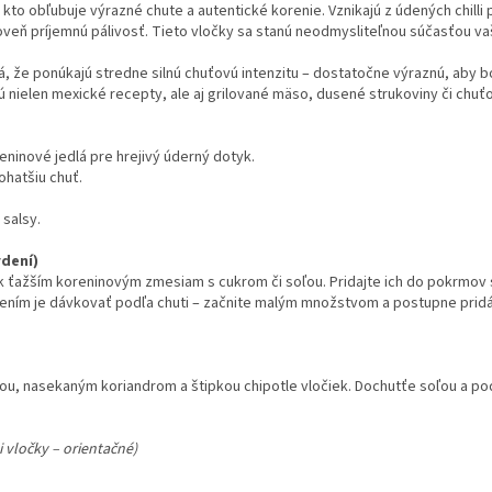
kto obľubuje výrazné chute a autentické korenie. Vznikajú z údených chilli
veň príjemnú pálivosť. Tieto vločky sa stanú neodmysliteľnou súčasťou v
, že ponúkajú stredne silnú chuťovú intenzitu – dostatočne výraznú, aby bol
jú nielen mexické recepty, ale aj grilované mäso, dusené strukoviny či chu
eninové jedlá pre hrejivý úderný dotyk.
ohatšiu chuť.
 salsy.
rdení)
u k ťažším koreninovým zmesiam s cukrom či soľou. Pridajte ich do pokrmov 
ním je dávkovať podľa chuti – začnite malým množstvom a postupne pridávaj
ou, nasekaným koriandrom a štipkou chipotle vločiek. Dochutťe soľou a podá
li vločky – orientačné)