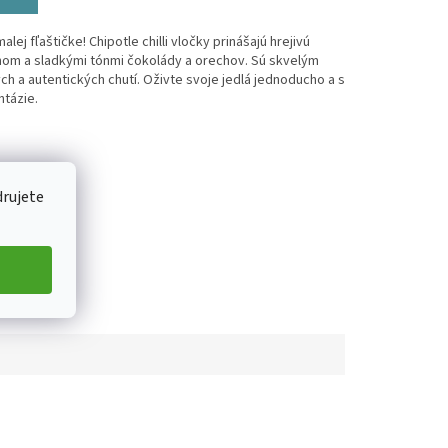
lej fľaštičke! Chipotle chilli vločky prinášajú hrejivú
om a sladkými tónmi čokolády a orechov. Sú skvelým
h a autentických chutí. Oživte svoje jedlá jednoducho a s
ntázie.
drujete
ZDIEĽAŤ