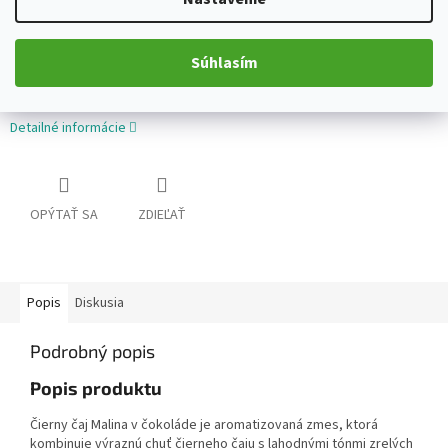
Aromatizovaný čierny čaj s ovocno-sladkými tónmi maliny a čokolády.
Lahodný, dezertný a príjemne sladký.
Súhlasím
Detailné informácie
OPÝTAŤ SA
ZDIEĽAŤ
Popis
Diskusia
Podrobný popis
Popis produktu
Čierny čaj Malina v čokoláde je aromatizovaná zmes, ktorá
kombinuje výraznú chuť čierneho čaju s lahodnými tónmi zrelých