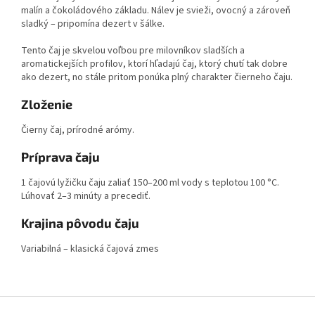
malín a čokoládového základu. Nálev je svieži, ovocný a zároveň
sladký – pripomína dezert v šálke.
Tento čaj je skvelou voľbou pre milovníkov sladších a
aromatickejších profilov, ktorí hľadajú čaj, ktorý chutí tak dobre
ako dezert, no stále pritom ponúka plný charakter čierneho čaju.
Zloženie
Čierny čaj, prírodné arómy.
Príprava čaju
1 čajovú lyžičku čaju zaliať 150–200 ml vody s teplotou 100 °C.
Lúhovať 2–3 minúty a precediť.
Krajina pôvodu čaju
Variabilná – klasická čajová zmes
Z