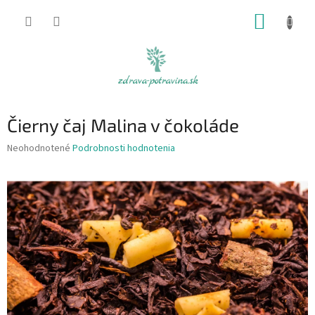
Prejsť
NÁKUP
na
obsah
KOŠÍK
Čierny čaj Malina v čokoláde
Priemerné
Neohodnotené
Podrobnosti hodnotenia
hodnotenie
produktu
je
0,0
z
5
hviezdičiek.