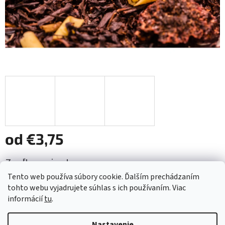
od
€3,75
Jednotková
Zvoľte variant
cena:
Tento web používa súbory cookie. Ďalším prechádzaním
Variant
tohto webu vyjadrujete súhlas s ich používaním. Viac
informácií
tu
.
Pridať do košíka
Nastavenie