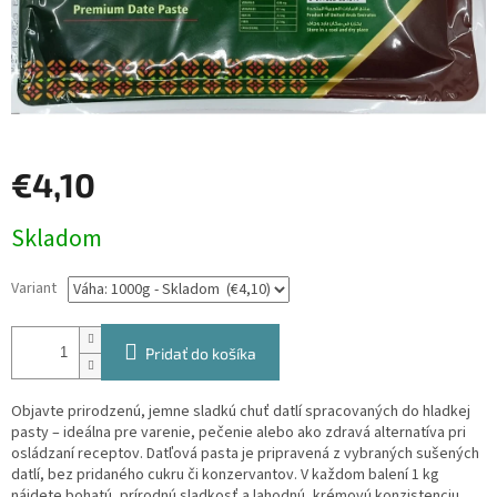
€4,10
Jednotková
Skladom
cena:
Variant
Pridať do košíka
Objavte prirodzenú, jemne sladkú chuť datlí spracovaných do hladkej
pasty – ideálna pre varenie, pečenie alebo ako zdravá alternatíva pri
osládzaní receptov. Datľová pasta je pripravená z vybraných sušených
datlí, bez pridaného cukru či konzervantov. V každom balení 1 kg
nájdete bohatú, prírodnú sladkosť a lahodnú, krémovú konzistenciu.