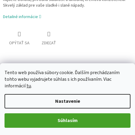
Skvelý základ pre vaše sladké i slané nápady.
Detailné informácie
OPÝTAŤ SA
ZDIEĽAŤ
Popis
Diskusia
Tento web používa súbory cookie. Ďalším prechádzaním
tohto webu vyjadrujete súhlas s ich používaním. Viac
Podrobný popis
informácií
tu
.
Hlavný popis
Nastavenie
Datľová pasta je jedinečný produkt vytvorený mletím vybraných
sušených datlí do hladkej, krémovej konzistencie. Táto pasta
Súhlasím
prináša prirodzenú sladkosť a bohatú chuť datlí bez akýchkoľvek
pridaných sladidiel, farbív či konzervantov – len 100 % čistého
ovocia v každom grame. Můžete ju využiť v kuchyni na nespočet