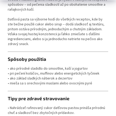
spôsobov – od pečenia sladkostí až po obohatenie smoothie a
raňajkových kaší.
Datľová pasta sa výborne hodí do všetkých receptov, kde by
ste bežne použili cukor alebo sirup – dodá sladkosť aj textúru,
pritom ostáva prírodným, jednoduchým a chutným základom.
Vďaka svojej hustej konzistencii ju ľahko zmiešate s ďalšími
ingredienciami, alebo si ju jednoducho natriete na pečivo ako
zdravý snack.
Spôsoby použitia
• ako prírodné sladidlo do smoothie, kaší a jogurtov
• pri pečení koláčov, muffinov alebo energetických tyčiniek
• ako základ sladkých nátierok a dezertov
• mieša sa s orechovými maslami alebo ovocnými pyré
Tipy pre zdravé stravovanie
• Nahrádzať rafinovaný cukor datľovou pastou prináša prírodnú
chuť a sladkosť bez zbytočných prídavkov.