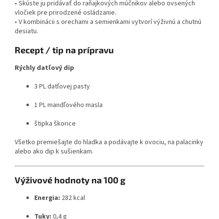
• Skúste ju pridávať do raňajkových múčnikov alebo ovsených
vločiek pre prirodzené osládzanie.
• V kombinácii s orechami a semienkami vytvorí výživnú a chutnú
desiatu.
Recept / tip na prípravu
Rýchly datľový dip
3 PL datľovej pasty
1 PL mandľového masla
štipka škorice
Všetko premiešajte do hladka a podávajte k ovociu, na palacinky
alebo ako dip k sušienkam.
Výživové hodnoty na 100 g
Energia:
282 kcal
Tuky:
0,4 g