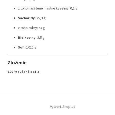
z toho nasýtené mastné kyseliny: 0,1 g
Sacharidy:
75,3 g
z toho cukry: 64 g
Bielkoviny:
2,5 g
Soľ:
0,015 g
Zloženie
100 % sušené datle
Z
á
Vytvoril Shoptet
p
ä