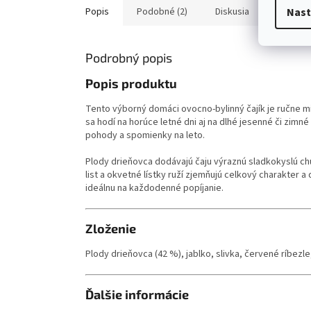
Nast
Popis
Podobné (2)
Diskusia
Podrobný popis
Popis produktu
Tento výborný domáci ovocno-bylinný čajík je ručne m
sa hodí na horúce letné dni aj na dlhé jesenné či zimné
pohody a spomienky na leto.
Plody drieňovca dodávajú čaju výraznú sladkokyslú chu
list a okvetné lístky ruží zjemňujú celkový charakter
ideálnu na každodenné popíjanie.
Zloženie
Plody drieňovca (42 %), jablko, slivka, červené ríbezle,
Ďalšie informácie