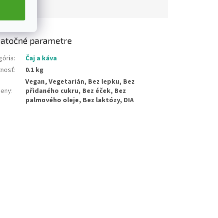
atočné parametre
gória
:
Čaj a káva
nosť
:
0.1 kg
Vegan, Vegetarián, Bez lepku, Bez
geny
:
přidaného cukru, Bez éček, Bez
palmového oleje, Bez laktózy, DIA