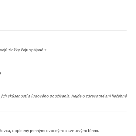
ajú zložky čaju spájané s:
)
ých skúseností a ľudového používania. Nejde o zdravotné ani liečebné
ieňovca, doplnený jemnými ovocnými a kvetovými tónmi.