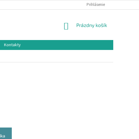
Prihlásenie
NÁKUPNÝ
Prázdny košík
KOŠÍK
Kontakty
íka