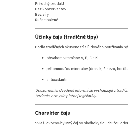
Prírodný produkt
Bez konzervantov
Bez síry
Ručne balené
Účinky čaju (tradičné tipy)
Podľa tradičných skúseností a ľudového používania býv
obsahom vitamínov A, B, C a K
prítomnosťou minerálov (draslík, železo, horčík
antioxidantmi
Upozornenie: Uvedené informácie vychádzajú z tradičn
tvrdenia v zmysle platnej legislatívy.
Charakter čaju
Svieži ovocno-bylinný čaj so sladkokyslou chuťou dr