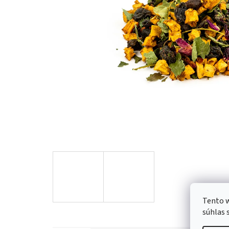
Tento w
súhlas 