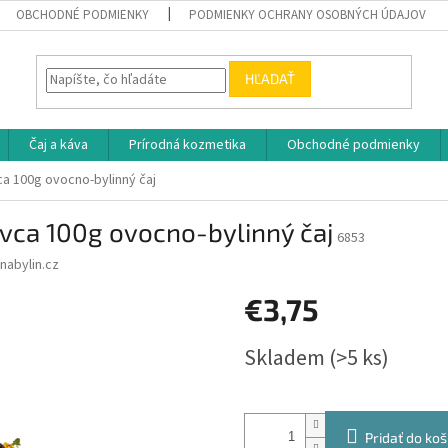
OBCHODNÉ PODMIENKY
PODMIENKY OCHRANY OSOBNÝCH ÚDAJOV
HĽADAŤ
Čaj a káva
Prírodná kozmetika
Obchodné podmienky
ca 100g ovocno-bylinný čaj
ovca 100g ovocno-bylinný čaj
6853
nabylin.cz
€3,75
Jednotková
Skladem
(>5 ks)
cena:
Pridať do koš