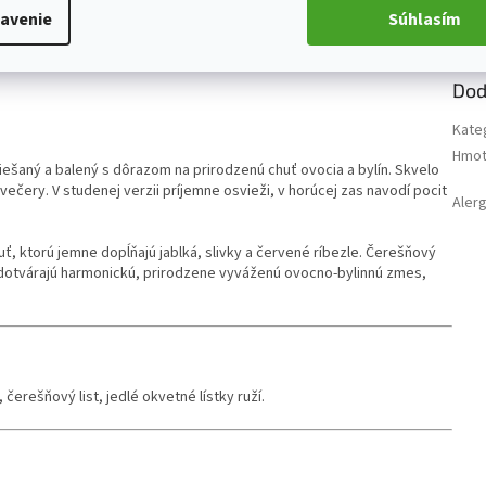
avenie
Súhlasím
Dod
Kate
Hmot
iešaný a balený s dôrazom na prirodzenú chuť ovocia a bylín. Skvelo
 večery. V studenej verzii príjemne osvieži, v horúcej zas navodí pocit
Aler
ť, ktorú jemne dopĺňajú jablká, slivky a červené ríbezle. Čerešňový
 a dotvárajú harmonickú, prirodzene vyváženú ovocno-bylinnú zmes,
 čerešňový list, jedlé okvetné lístky ruží.