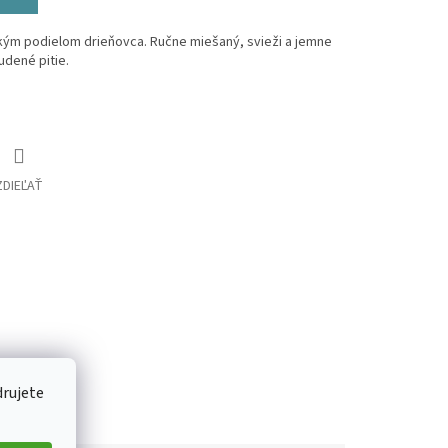
kým podielom drieňovca. Ručne miešaný, svieži a jemne
udené pitie.
ZDIEĽAŤ
drujete