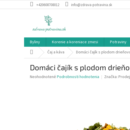
Prejsť
+420608708012
info@zdrava-potravina.sk
na
obsah
Byliny
Korenie a koreniace zmesi
Potraviny
Domov
Čaj a káva
Domáci čajík s plodom drieňov
Domáci čajík s plodom drieň
Priemerné
Neohodnotené
Podrobnosti hodnotenia
Značka:
Prodej
hodnotenie
produktu
je
0,0
z
5
hviezdičiek.