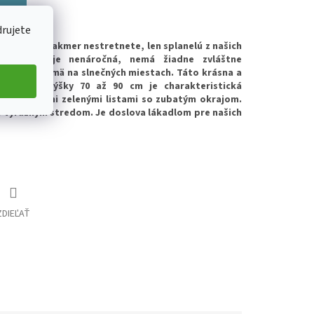
íka
drujete
j prírode takmer nestretnete, len splanelú z našich
estovanie je nenáročná, nemá žiadne zvláštne
jej bude najmä na slnečných miestach. Táto krásna a
rastá do výšky 70 až 90 cm je charakteristická
olníkovitými zelenými listami so zubatým okrajom.
 s výrazným stredom. Je doslova lákadlom pre našich
ZDIEĽAŤ