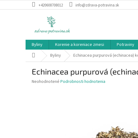
Prejsť
+420608708012
info@zdrava-potravina.sk
na
obsah
Byliny
Korenie a koreniace zmesi
Potraviny
Domov
Byliny
Echinacea purpurová (echinacea) k
Echinacea purpurová (echina
Priemerné
Neohodnotené
Podrobnosti hodnotenia
hodnotenie
produktu
je
0,0
z
5
hviezdičiek.