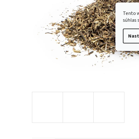
Tento w
súhlas 
Nast