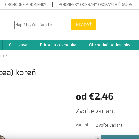
OBCHODNÉ PODMIENKY
PODMIENKY OCHRANY OSOBNÝCH ÚDAJOV
HĽADAŤ
Čaj a káva
Prírodná kozmetika
Obchodné podmienky
oreň
cea) koreň
od
€2,46
Jednotková
Zvoľte variant
cena:
Variant