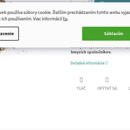
Pridať do koš
eb používa súbory cookie. Ďalším prechádzaním tohto webu vyja
s ich používaním. Viac informácií
tu
.
Túto pôsobivú bylinku vo voľne
vidieckych záhradiek. Na p
požiadavky na pôdu, dariť sa 
avenie
Súhlasím
obľúbená trvalka, ktorá do
podlhovastými drsnými trojuh
Kvety sú sýte, žiarivo ružové,
hmyzích spoločníkov.
Detailné informácie
TLAČ
OPÝTAŤ SA