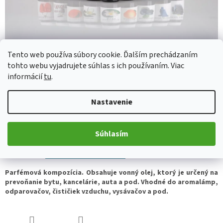
Tento web používa súbory cookie. Ďalším prechádzaním
tohto webu vyjadrujete súhlas s ich používaním. Viac
informácií
tu
.
€2,46
Jednotková
Nastavenie
Skladom
(>5 ks)
cena:
Súhlasím
Pridať do košíka
Parfémová kompozícia. Obsahuje vonný olej, ktorý je určený na
prevoňanie bytu, kancelárie, auta a pod. Vhodné do aromalámp,
odparovačov, čističiek vzduchu, vysávačov a pod.