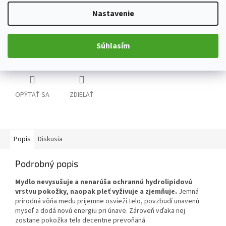
použiť aj na tvár. Mydlo obsahuje vysoký podiel krétskeho olivového
oleja, ktorý vďaka svojim vynikajúcim hydratačným schopnostiam
Nastavenie
používajú obyvatelia oblastí okolo Stredozemného mora už celé
stáročia.
Súhlasím
Detailné informácie
OPÝTAŤ SA
ZDIEĽAŤ
Popis
Diskusia
Podrobný popis
Mydlo nevysušuje a nenarúša ochrannú hydrolipidovú
vrstvu pokožky, naopak pleť vyživuje a zjemňuje.
Jemná
prírodná vôňa medu príjemne osvieži telo, povzbudí unavenú
myseľ a dodá novú energiu pri únave. Zároveň vďaka nej
zostane pokožka tela decentne prevoňaná.