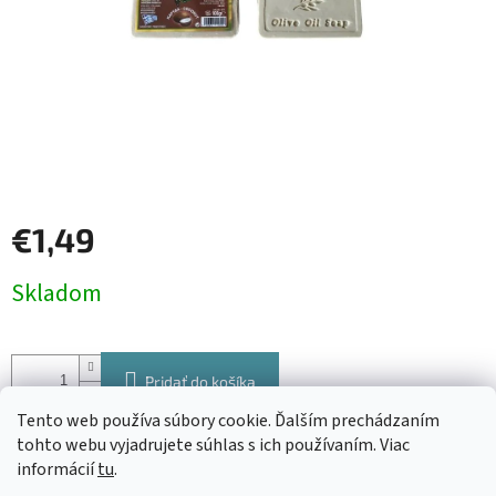
€1,49
Jednotková
Skladom
cena:
Pridať do košíka
Tento web používa súbory cookie. Ďalším prechádzaním
Tradičné grécke olivové mydlo Knossos s vôňou kokosu výborne
tohto webu vyjadrujete súhlas s ich používaním. Viac
čistí a zároveň zjemňuje pokožku celého tela.
Je vhodné pre
informácií
tu
.
všetky typy pleti a vďaka jeho šetrnému zloženiu ho môžete bez obáv