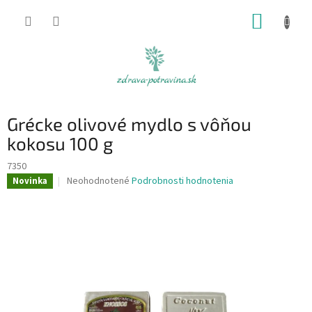
Prejsť
NÁKUP
na
obsah
KOŠÍK
Grécke olivové mydlo s vôňou
kokosu 100 g
7350
Priemerné
Neohodnotené
Podrobnosti hodnotenia
Novinka
hodnotenie
produktu
je
0,0
z
5
hviezdičiek.