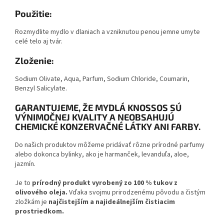
Použitie:
Rozmydlite mydlo v dlaniach a vzniknutou penou jemne umyte
celé telo aj tvár.
Zloženie:
Sodium Olivate, Aqua, Parfum, Sodium Chloride, Coumarin,
Benzyl Salicylate.
GARANTUJEME, ŽE MYDLÁ KNOSSOS SÚ
VÝNIMOČNEJ KVALITY A NEOBSAHUJÚ
CHEMICKÉ KONZERVAČNÉ LÁTKY ANI FARBY.
Do našich produktov môžeme pridávať rôzne prírodné parfumy
alebo dokonca bylinky, ako je harmanček, levanduľa, aloe,
jazmín.
Je to
prírodný produkt vyrobený zo 100 % tukov z
olivového oleja.
Vďaka svojmu prirodzenému pôvodu a čistým
zložkám je
najčistejším a najideálnejším čistiacim
prostriedkom.