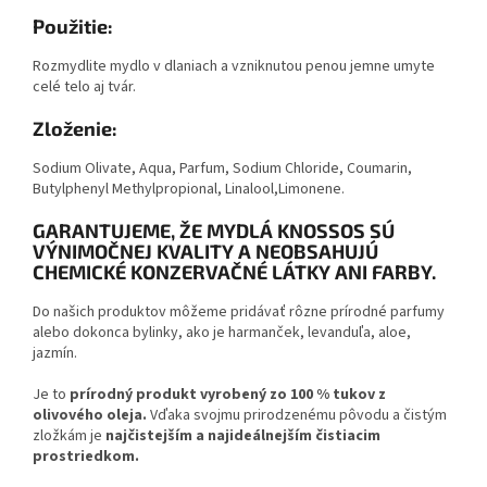
Použitie:
Rozmydlite mydlo v dlaniach a vzniknutou penou jemne umyte
celé telo aj tvár.
Zloženie:
Sodium Olivate, Aqua, Parfum, Sodium Chloride, Coumarin,
Butylphenyl Methylpropional, Linalool,Limonene.
GARANTUJEME, ŽE MYDLÁ KNOSSOS SÚ
VÝNIMOČNEJ KVALITY A NEOBSAHUJÚ
CHEMICKÉ KONZERVAČNÉ LÁTKY ANI FARBY.
Do našich produktov môžeme pridávať rôzne prírodné parfumy
alebo dokonca bylinky, ako je harmanček, levanduľa, aloe,
jazmín.
Je to
prírodný produkt vyrobený zo 100 % tukov z
olivového oleja.
Vďaka svojmu prirodzenému pôvodu a čistým
zložkám je
najčistejším a najideálnejším čistiacim
prostriedkom.