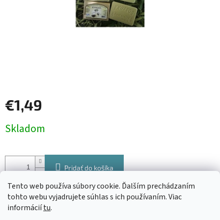
€1,49
Jednotková
Skladom
cena:
Pridať do košíka
Tento web používa súbory cookie. Ďalším prechádzaním
Tradičné grécke olivové mydlo Knossos s vôňou vanilky výborne
tohto webu vyjadrujete súhlas s ich používaním. Viac
čistí a zároveň zjemňuje pokožku celého tela.
Je vhodné pre
informácií
tu
.
všetky typy pleti a vďaka jeho šetrnému zloženiu ho môžete bez obáv