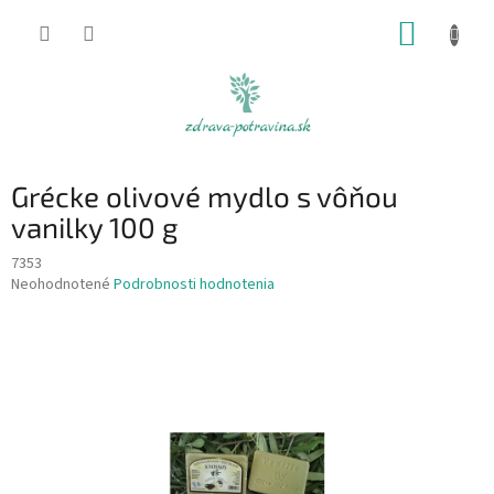
Prejsť
NÁKUP
na
obsah
KOŠÍK
Grécke olivové mydlo s vôňou
vanilky 100 g
7353
Priemerné
Neohodnotené
Podrobnosti hodnotenia
hodnotenie
produktu
je
0,0
z
5
hviezdičiek.