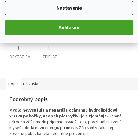
použiť aj na tvár. Mydlo obsahuje vysoký podiel krétskeho olivového
oleja, ktorý vďaka svojim vynikajúcim hydratačným schopnostiam
Nastavenie
používajú obyvatelia oblastí okolo Stredozemného mora už celé
stáročia.
Súhlasím
Detailné informácie
OPÝTAŤ SA
ZDIEĽAŤ
Popis
Diskusia
Podrobný popis
Mydlo nevysušuje a nenarúša ochrannú hydrolipidovú
vrstvu pokožky, naopak pleť vyživuje a zjemňuje.
Jemná
prírodná vôňa medu príjemne osvieži telo, povzbudí unavenú
myseľ a dodá novú energiu pri únave. Zároveň vďaka nej
zostane pokožka tela decentne prevoňaná.