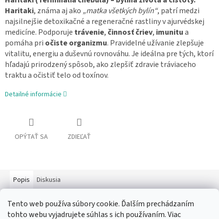
Haritaki (Terminalia chebula) – bylina života a čistoty.
Haritaki
, známa aj ako
„matka všetkých bylín“
, patrí medzi
najsilnejšie detoxikačné a regeneračné rastliny v ajurvédskej
medicíne. Podporuje
trávenie
,
činnosť čriev
,
imunitu
a
pomáha pri
očiste organizmu
. Pravidelné užívanie zlepšuje
vitalitu, energiu a duševnú rovnováhu. Je ideálna pre tých, ktorí
hľadajú prirodzený spôsob, ako zlepšiť zdravie tráviaceho
traktu a očistiť telo od toxínov.
Detailné informácie
OPÝTAŤ SA
ZDIEĽAŤ
Popis
Diskusia
Podrobný popis
Tento web používa súbory cookie. Ďalším prechádzaním
tohto webu vyjadrujete súhlas s ich používaním. Viac