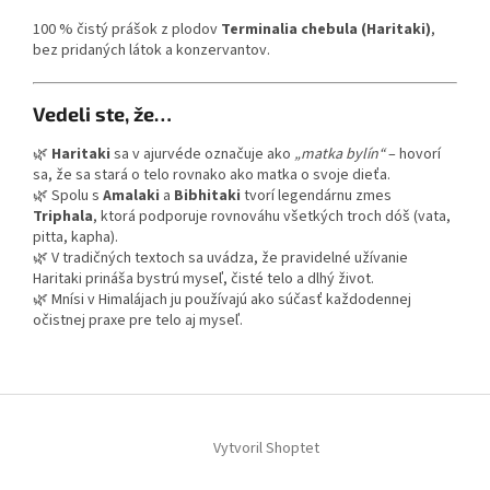
100 % čistý prášok z plodov
Terminalia chebula (Haritaki)
,
bez pridaných látok a konzervantov.
Vedeli ste, že…
🌿
Haritaki
sa v ajurvéde označuje ako
„matka bylín“
– hovorí
sa, že sa stará o telo rovnako ako matka o svoje dieťa.
🌿 Spolu s
Amalaki
a
Bibhitaki
tvorí legendárnu zmes
Triphala
, ktorá podporuje rovnováhu všetkých troch dóš (vata,
pitta, kapha).
🌿 V tradičných textoch sa uvádza, že pravidelné užívanie
Haritaki prináša bystrú myseľ, čisté telo a dlhý život.
🌿 Mnísi v Himalájach ju používajú ako súčasť každodennej
očistnej praxe pre telo aj myseľ.
Z
á
Vytvoril Shoptet
p
ä