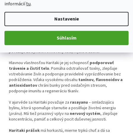
informácií
tu
.
Haritaki (Terminalia chebula)
– bylina života a
čistoty
Nastavenie
Haritaki
je strom rastúci v tropických oblastiach Indie a
juhovýchodnej Ázie. V ajurvéde sa používa už tisíce rokov a
často sa spomína v starých sanskrtských textoch ako
„kráľovná
Súhlasím
liečiv“
. Jej plody sú základnou súčasťou známej trojzložkovej
zmesi
Triphala
(spolu s
Amalaki
a
Bibhitaki
), ktorá sa
považuje za symbol rovnováhy tela, mysle a ducha.
Hlavnou vlastnosťou Haritaki je jej schopnosť
podporovať
trávenie a čistiť telo
. Pomáha odstraňovať toxíny, zlepšuje
vstrebávanie živín a podporuje pravidelné vyprázdňovanie bez
podráždenia. Vďaka vysokému obsahu
tanínov, flavonoidov a
antioxidantov
chráni bunky pred oxidačným stresom,
podporuje imunitu a regeneráciu tkanív.
V ajurvéde sa Haritaki považuje za
rasayanu
– omladzujúcu
bylinu, ktorá spomaľuje starnutie a posilňuje životnú energiu
(
pránu
). Má tiež priaznivý vplyv na
nervový systém
, zlepšuje
koncentráciu, pamäť a celkový pocit duševnej jasnosti.
Haritaki prášok
má horkastú, mierne trpkú chuť a dá sa