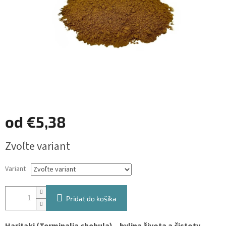
od
€5,38
Jednotková
Zvoľte variant
cena:
Variant
Pridať do košíka