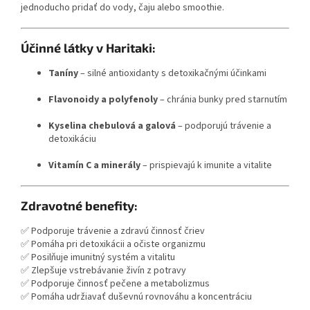
jednoducho pridať do vody, čaju alebo smoothie.
Účinné látky v Haritaki:
Taníny
– silné antioxidanty s detoxikačnými účinkami
Flavonoidy a polyfenoly
– chránia bunky pred starnutím
Kyselina chebulová a galová
– podporujú trávenie a
detoxikáciu
Vitamín C a minerály
– prispievajú k imunite a vitalite
Zdravotné benefity:
✅ Podporuje trávenie a zdravú činnosť čriev
✅ Pomáha pri detoxikácii a očiste organizmu
✅ Posilňuje imunitný systém a vitalitu
✅ Zlepšuje vstrebávanie živín z potravy
✅ Podporuje činnosť pečene a metabolizmus
✅ Pomáha udržiavať duševnú rovnováhu a koncentráciu