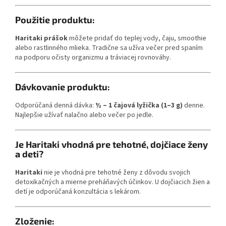
Použitie produktu:
Haritaki prášok
môžete pridať do teplej vody, čaju, smoothie
alebo rastlinného mlieka. Tradične sa užíva večer pred spaním
na podporu očisty organizmu a tráviacej rovnováhy.
Dávkovanie produktu:
Odporúčaná denná dávka:
½ – 1 čajová lyžička (1–3 g)
denne.
Najlepšie užívať nalačno alebo večer po jedle.
Je Haritaki vhodná pre tehotné, dojčiace ženy
a deti?
Haritaki
nie je vhodná pre tehotné ženy z dôvodu svojich
detoxikačných a mierne preháňavých účinkov. U dojčiacich žien a
detí je odporúčaná konzultácia s lekárom.
Zloženie: