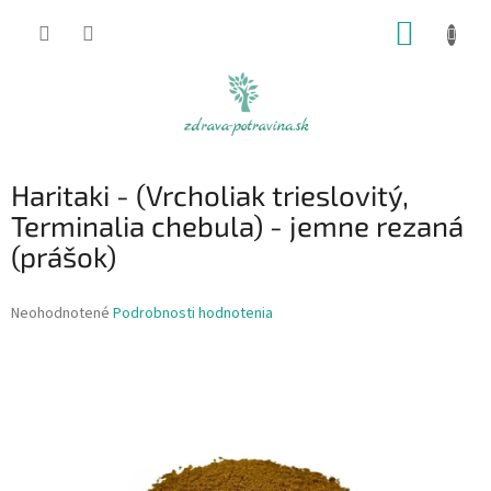
Prejsť
NÁKUP
na
obsah
KOŠÍK
Haritaki - (Vrcholiak trieslovitý,
Terminalia chebula) - jemne rezaná
(prášok)
Priemerné
Neohodnotené
Podrobnosti hodnotenia
hodnotenie
produktu
je
0,0
z
5
hviezdičiek.