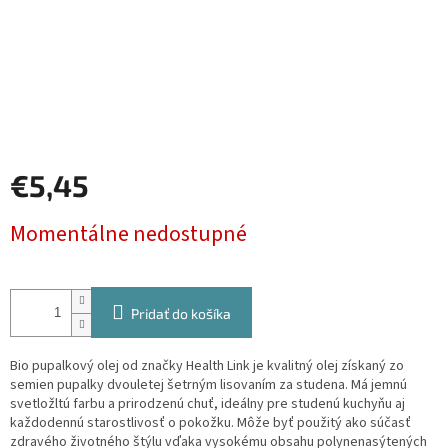
€5,45
Jednotková
Momentálne nedostupné
cena:
Pridať do košíka
Bio pupalkový olej od značky Health Link je kvalitný olej získaný zo
semien pupalky dvouletej šetrným lisovaním za studena. Má jemnú
svetložltú farbu a prirodzenú chuť, ideálny pre studenú kuchyňu aj
každodennú starostlivosť o pokožku. Môže byť použitý ako súčasť
zdravého životného štýlu vďaka vysokému obsahu polynenasýtených