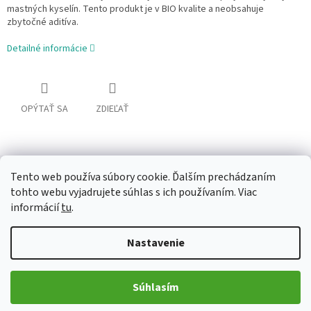
mastných kyselín. Tento produkt je v BIO kvalite a neobsahuje
zbytočné aditíva.
Detailné informácie
OPÝTAŤ SA
ZDIEĽAŤ
Popis
Diskusia
Tento web používa súbory cookie. Ďalším prechádzaním
tohto webu vyjadrujete súhlas s ich používaním. Viac
Podrobný popis
informácií
tu
.
Health Link BIO pupalkový olej je čistý prírodný olej zo semien
Nastavenie
pupalky dvouletej pestovanej v ekologickom
poľnohospodárstve. Spracováva sa veľmi šetrne – lisovaný za
nízkych teplôt bez chemických rozpúšťadiel a prístupu svetla či
vzduchu, aby si zachoval svoju prirodzenú kvalitu. Výsledkom je
Súhlasím
produkt v BIO kvalite, ktorý poskytuje bohatý zdroj
polynenasýtených mastných kyselín.