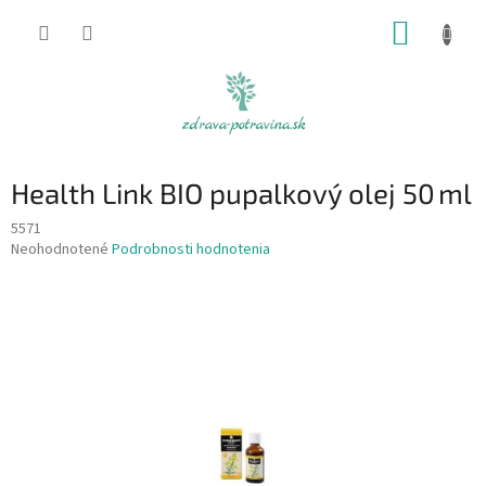
Prejsť
NÁKUP
na
obsah
KOŠÍK
Health Link BIO pupalkový olej 50 ml
5571
Priemerné
Neohodnotené
Podrobnosti hodnotenia
hodnotenie
produktu
je
0,0
z
5
hviezdičiek.