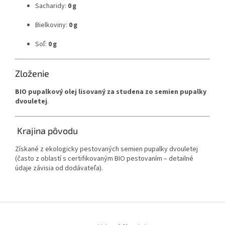
Sacharidy:
0 g
Bielkoviny:
0 g
Soľ:
0 g
Zloženie
BIO pupalkový olej lisovaný za studena zo semien pupalky
dvouletej
.
Krajina pôvodu
Získané z ekologicky pestovaných semien pupalky dvouletej
(často z oblastí s certifikovaným BIO pestovaním – detailné
údaje závisia od dodávateľa).
Z
á