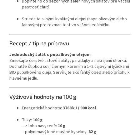
Doplňte ho do sezónnych zeleninových šalátov pre väčšiu
pestrosť chutí.
Striedajte s inými kvalitnými olejmi (napr. olivovým alebo
ľanovým) pre rozmanitosť vo vašom jedálničku.
Recept / tip na prípravu
Jednoduchý šalát s pupalkovým olejom
Zmiešajte čerstvé listové šaláty, paradajky a nakrájanú uhorku.
Dochutťe štipkou soli, čiernym korením a 1–2 čajovými lyžičkami
BIO pupalkového oleja. Servírujte ako ľahký obed alebo prílohu k
hlavnému jedlu.
Výživové hodnoty na 100 g
Energetická hodnota:
3768 kJ / 900 kcal
Tuky:
100 g
– z toho nasycené:
10 g
– polynenasýtené mastné kyseliny:
82 g