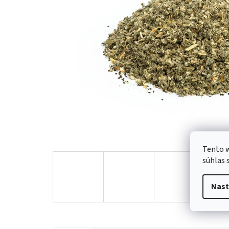
Tento w
súhlas 
Nast