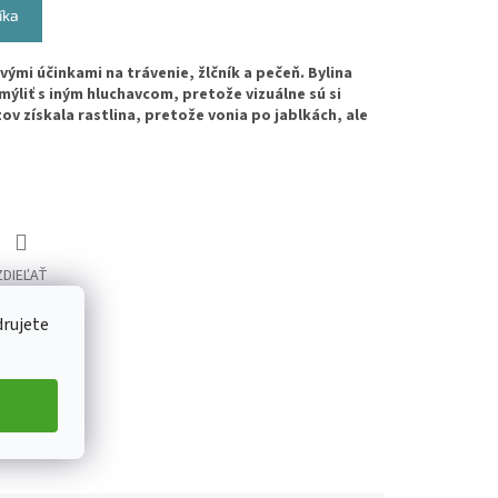
íka
ivými účinkami na trávenie, žlčník a pečeň. Bylina
ýliť s iným hluchavcom, pretože vizuálne sú si
ov získala rastlina, pretože vonia po jablkách, ale
ZDIEĽAŤ
drujete