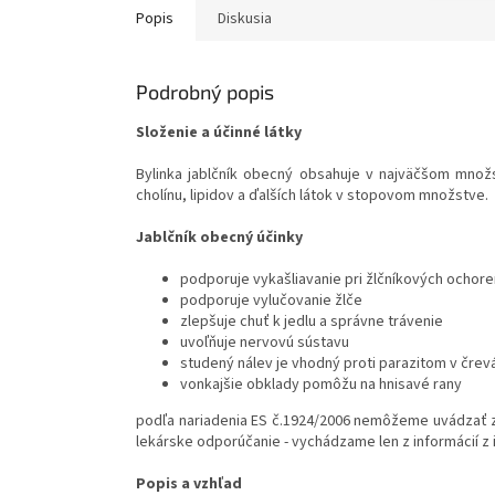
Popis
Diskusia
Podrobný popis
Složenie a účinné látky
Bylinka jablčník obecný obsahuje v najväčšom množstv
cholínu, lipidov a ďalších látok v stopovom množstve.
Jablčník obecný účinky
podporuje vykašliavanie pri žlčníkových ochore
podporuje vylučovanie žlče
zlepšuje chuť k jedlu a správne trávenie
uvoľňuje nervovú sústavu
studený nálev je vhodný proti parazitom v črev
vonkajšie obklady pomôžu na hnisavé rany
podľa nariadenia ES č.1924/2006 nemôžeme uvádzať zdr
lekárske odporúčanie - vychádzame len z informácií z
Popis a vzhľad