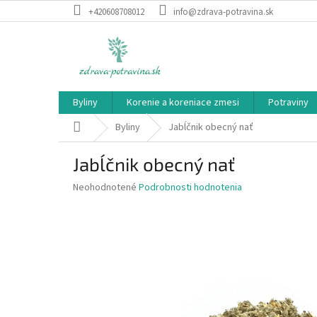
Prejsť
+420608708012
info@zdrava-potravina.sk
na
obsah
Byliny
Korenie a koreniace zmesi
Potraviny
Domov
Byliny
Jabĺčnik obecný nať
Jabĺčnik obecný nať
Priemerné
Neohodnotené
Podrobnosti hodnotenia
hodnotenie
produktu
je
0,0
z
5
hviezdičiek.