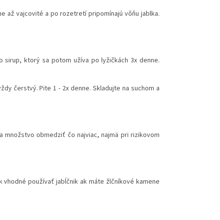
ne až vajcovité a po rozetretí pripomínajú vôňu jablka.
bo sirup, ktorý sa potom užíva po lyžičkách 3x denne.
vždy čerstvý. Pite 1 - 2x denne. Skladujte na suchom a
a množstvo obmedziť čo najviac, najmä pri rizikovom
šak vhodné používať jabĺčnik ak máte žlčníkové kamene