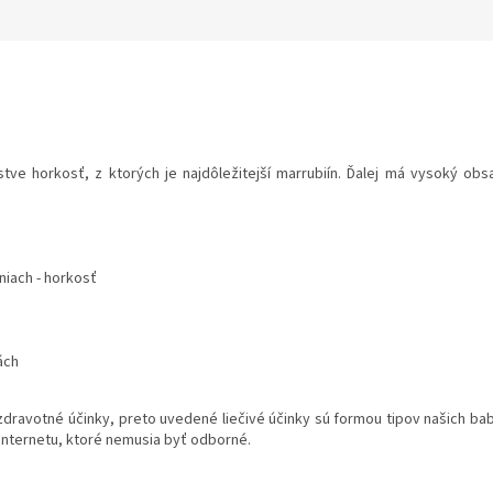
e horkosť, z ktorých je najdôležitejší marrubiín. Ďalej má vysoký obsah tr
niach - horkosť
ách
avotné účinky, preto uvedené liečivé účinky sú formou tipov našich babi
 internetu, ktoré nemusia byť odborné.