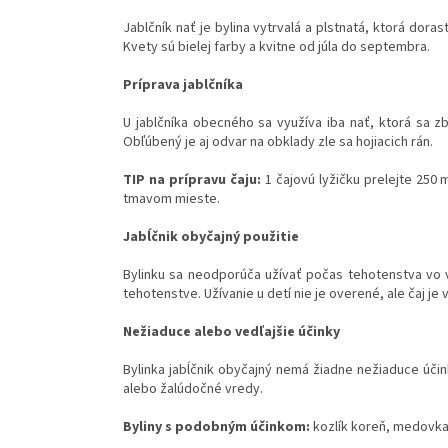
Jablčník nať je bylina vytrvalá a plstnatá, ktorá dora
Kvety sú bielej farby a kvitne od júla do septembra.
Príprava jablčníka
U jablčníka obecného sa využíva iba nať, ktorá sa zb
Obľúbený je aj odvar na obklady zle sa hojiacich rán.
TIP na prípravu čaju:
1 čajovú lyžičku prelejte 250 
tmavom mieste.
Jabĺčnik obyčajný použitie
Bylinku sa neodporúča užívať počas tehotenstva vo 
tehotenstve. Užívanie u detí nie je overené, ale čaj je
Nežiaduce alebo vedľajšie účinky
Bylinka jabĺčnik obyčajný nemá žiadne nežiaduce účin
alebo žalúdočné vredy.
Byliny s podobným účinkom:
kozlík koreň, medovka n