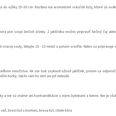
stá do výšky 25–50 cm. Rastlina má aromatické vrásčité listy, ktoré sú ovál
iera pre svoje liečivé účinky. Z jablčníka možno pripraviť liečivý čaj ale
ml vriacej vody, lúhujte 10 - 15 minút a potom sceďte. Nálev sa pripravuje 
veľkom množstve. Ak ste boli zvyknutí užívať jabĺčnik, potom sa odporúč
 veľmi horký, takže vám ho deti ani piť nebudú.
ky a nie sú známe ani kontraindikácie s inými bylinkami a liekmi. Nie je v
ať, brest list s kvetom, breza list, chinín kôra