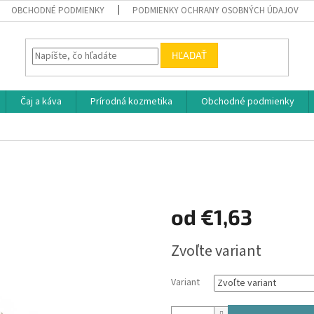
OBCHODNÉ PODMIENKY
PODMIENKY OCHRANY OSOBNÝCH ÚDAJOV
HĽADAŤ
Čaj a káva
Prírodná kozmetika
Obchodné podmienky
od
€1,63
Jednotková
Zvoľte variant
cena:
Variant