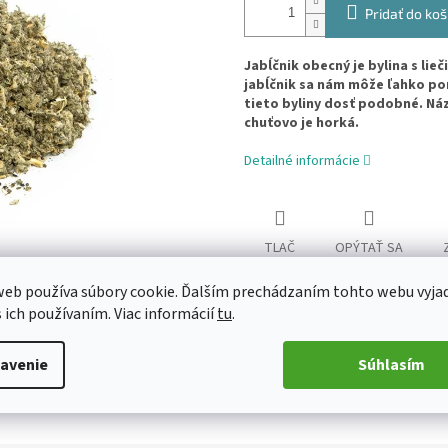
Pridať do koš
Jabĺčnik obecný je bylina s lieč
jabĺčnik sa nám môže ľahko pom
tieto byliny dosť podobné. Náz
chuťovo je horká.
Detailné informácie
TLAČ
OPÝTAŤ SA
eb používa súbory cookie. Ďalším prechádzaním tohto webu vyja
s ich používaním. Viac informácií
tu
.
avenie
Súhlasím