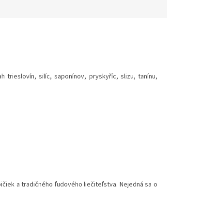
ieslovín, silíc, saponínov, pryskyříc, slizu, tanínu,
čiek a tradičného ľudového liečiteľstva. Nejedná sa o