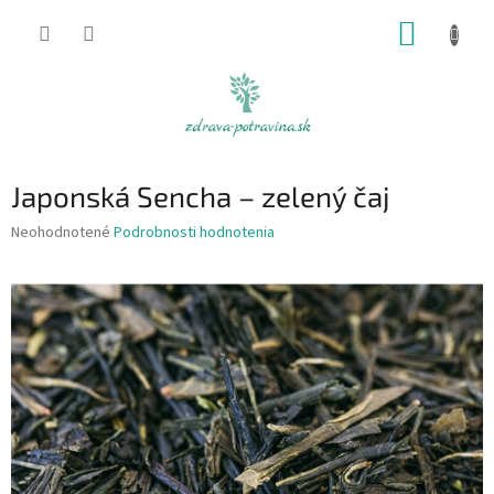
Prejsť
NÁKUP
na
obsah
KOŠÍK
Japonská Sencha – zelený čaj
Priemerné
Neohodnotené
Podrobnosti hodnotenia
hodnotenie
produktu
je
0,0
z
5
hviezdičiek.