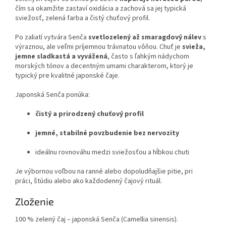
čím sa okamžite zastaví oxidácia a zachová sa jej typická
sviežosť, zelená farba a čistý chuťový profil.
Po zaliatí vytvára Senča
svetlozelený až smaragdový nálev
s
výraznou, ale veľmi príjemnou trávnatou vôňou. Chuť je
svieža,
jemne sladkastá a vyvážená
, často s ľahkým nádychom
morských tónov a decentným umami charakterom, ktorý je
typický pre kvalitné japonské čaje.
Japonská Senča ponúka:
čistý a prirodzený chuťový profil
jemné, stabilné povzbudenie bez nervozity
ideálnu rovnováhu medzi sviežosťou a hĺbkou chuti
Je výbornou voľbou na ranné alebo dopoludňajšie pitie, pri
práci, štúdiu alebo ako každodenný čajový rituál.
Zloženie
100 % zelený čaj – japonská Senča (Camellia sinensis).