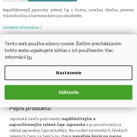
Najobľúbenejší japonský zelený čaj s čistou, sviežou chuťou, jemnou
trávnatosťou a harmonickým povzbudením.
Detailné informácie
Tento web používa súbory cookie. Ďalším prechádzaním
tohto webu vyjadrujete súhlas s ich používaním. Viac
OPÝTAŤ SA
ZDIEĽAŤ
informácií
tu
.
Nastavenie
Popis
Diskusia
Súhlasím
Podrobný popis
Popis produktu
Japonská Senča patrí medzi
najdôležitejšie a
najrozšírenejšie zelené čaje Japonska
a je považovaná za
základ japonskej čajovej kultúry. Na rozdiel od mnohých čínskych
zelených čajov sa Senča po zbere
napařuje horúcou parou
,