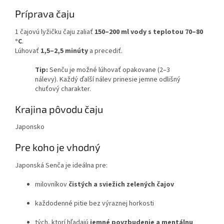
Príprava čaju
1 čajovú lyžičku čaju zaliať
150–200 ml vody s teplotou 70–80
°C
.
Lúhovať
1,5–2,5 minúty
a precediť.
Tip:
Senču je možné lúhovať opakovane (2–3
nálevy). Každý ďalší nálev prinesie jemne odlišný
chuťový charakter.
Krajina pôvodu čaju
Japonsko
Pre koho je vhodný
Japonská Senča je ideálna pre:
milovníkov
čistých a sviežich zelených čajov
každodenné pitie bez výraznej horkosti
tých, ktorí hľadajú
jemné povzbudenie a mentálnu