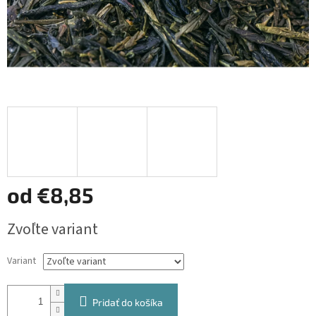
od
€8,85
Jednotková
Zvoľte variant
cena:
Variant
Pridať do košíka