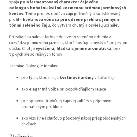
spája
polofermentovaný charakter čajového
oolongu
s
bohatou kvitnú kozmenou arómou jazmínových
kvetov
. Tento proces dodáva čaju jedinečný a sofistikovaný
profil –
kvetinová vôňa sa prirodzene prelína s jemnými
tónmi zeleného čaju
, čo vytvára chutný a osviežujúci nálev.
Pri zaliatí sa nálev sfarbuje do svetlozeleného odtieňa a
rozvádza jemnú vôňu jazmínu, ktorá hosťuje zmysly už pri prvom
dúšku. Chuť je
vyvážená, hladká a jemne aromatická
, bez
trpkých alebo rušivých tónov.
Jasmine Oolong je ideálny:
pre tých, ktorí milujú
kvetinové arómy
v šálke čaju
ako elegantná voľba pri popoludňajšom relaxe
pre spojenie tradičnej čajovej kultúry s príjemným
aromatickým profilom
ako vizuálne i chuťovo pôsobivý nápoj pri spoločenských
chvíľach
Zloženie