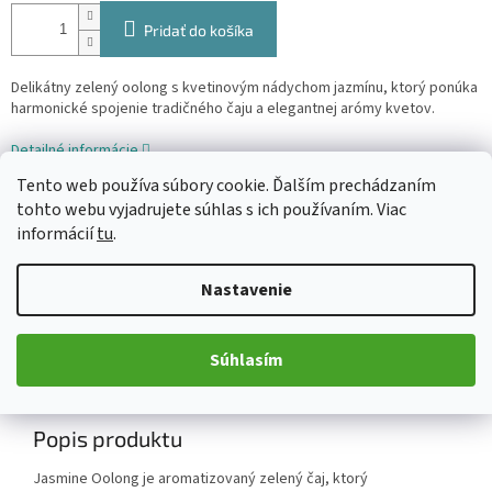
Pridať do košíka
Delikátny zelený oolong s kvetinovým nádychom jazmínu, ktorý ponúka
harmonické spojenie tradičného čaju a elegantnej arómy kvetov.
Detailné informácie
Tento web používa súbory cookie. Ďalším prechádzaním
tohto webu vyjadrujete súhlas s ich používaním. Viac
informácií
tu
.
OPÝTAŤ SA
ZDIEĽAŤ
Nastavenie
Popis
Diskusia
Súhlasím
Podrobný popis
Popis produktu
Jasmine Oolong je aromatizovaný zelený čaj, ktorý