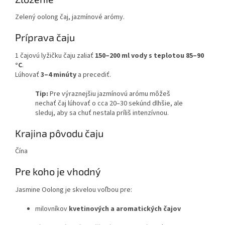
Zelený oolong čaj, jazmínové arómy.
Príprava čaju
1 čajovú lyžičku čaju zaliať
150–200 ml vody s teplotou 85–90
°C
.
Lúhovať
3–4 minúty
a precediť.
Tip:
Pre výraznejšiu jazmínovú arómu môžeš
nechať čaj lúhovať o cca 20–30 sekúnd dlhšie, ale
sleduj, aby sa chuť nestala príliš intenzívnou.
Krajina pôvodu čaju
Čína
Pre koho je vhodný
Jasmine Oolong je skvelou voľbou pre:
milovníkov
kvetinových a aromatických čajov