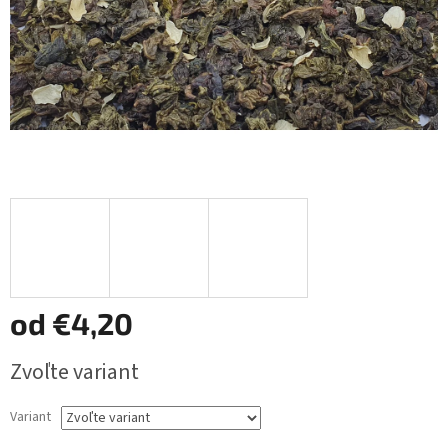
od
€4,20
Jednotková
Zvoľte variant
cena:
Variant