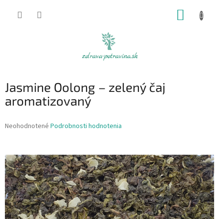
Prejsť
NÁKUP
na
obsah
KOŠÍK
Jasmine Oolong – zelený čaj
aromatizovaný
Priemerné
Neohodnotené
Podrobnosti hodnotenia
hodnotenie
produktu
je
0,0
z
5
hviezdičiek.