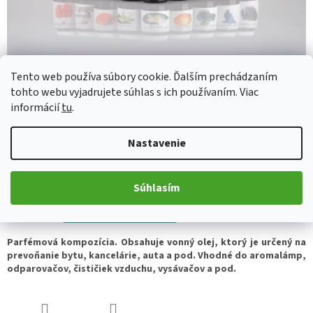
Tento web používa súbory cookie. Ďalším prechádzaním
tohto webu vyjadrujete súhlas s ich používaním. Viac
informácií
tu
.
€2,46
Jednotková
Nastavenie
Skladom
(>5 ks)
cena:
Súhlasím
Pridať do košíka
Parfémová kompozícia. Obsahuje vonný olej, ktorý je určený na
prevoňanie bytu, kancelárie, auta a pod. Vhodné do aromalámp,
odparovačov, čističiek vzduchu, vysávačov a pod.