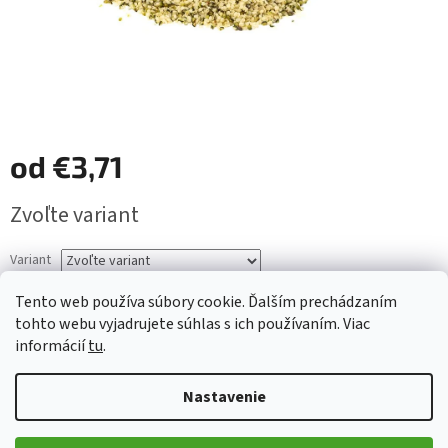
od
€3,71
Jednotková
Zvoľte variant
cena:
Variant
Tento web používa súbory cookie. Ďalším prechádzaním
Pridať do košíka
tohto webu vyjadrujete súhlas s ich používaním. Viac
informácií
tu
.
Konopné semienko je ľahko stráviteľnou formou proteínu,
obsahuje 34% proteínu, 44% tukov a 12% sacharidov. Konopný
Nastavenie
proteín je zložený zo všetkých 20 aminokyselín vrátane 8
esenciálnych. Pretože obsahuje úplne kompletnú bielkovinu,
môže byť konopné semienko plnohodnotnou náhradou