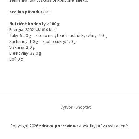
semienka, tak vyskúšajte konopné mlieko.
Krajina pôvodu:
Čína
Nutričné hodnoty v 100 g
Energia: 2562 kJ/ 610 kcal
Tuky: 52,0 g – z toho nasýtené mastné kyseliny: 4.0 g
Sacharidy: 1.0 g – z toho cukry: 1,0 g
Vláknina: 2,0 g
Bielkoviny: 32,0 g
Soľ: 0 g
Z
á
Vytvoril Shoptet
p
ä
t
Copyright 2026
zdrava-potravina.sk
. Všetky práva vyhradené.
i
e