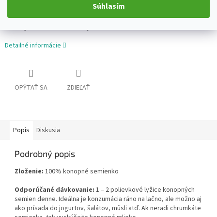
Súhlasím
konzumácie živočíšnych produktov. Konopné semienko
obsahuje kyseliny Omega 3 a Omega 6 v ideálnom pomere 1:3,
ktoré je ľudskému telu najbližšie.
Detailné informácie
OPÝTAŤ SA
ZDIEĽAŤ
Popis
Diskusia
Podrobný popis
Zloženie:
100% konopné semienko
Odporúčané dávkovanie:
1 – 2 polievkové lyžice konopných
semien denne. Ideálna je konzumácia ráno na lačno, ale možno aj
ako prísada do jogurtov, šalátov, müsli atď. Ak neradi chrumkáte