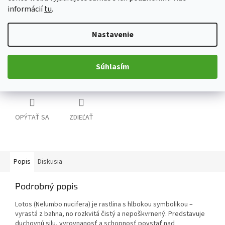
informácií
tu
.
Kvet lotosu (Nelumbo nucifera) patrí medzi najkrajšie rastliny sveta a
od dávnych čias je symbolom čistoty, pokoja a znovuzrodenia. Tento
Nastavenie
sušený kvet lotosu
je vhodný na
dekoračné účely
,
aromatické
zmesi
alebo ako
zberateľský botanický produkt
. Prinesie do vášho
domova pocit harmónie a exotickej elegancie.
Súhlasím
Detailné informácie
OPÝTAŤ SA
ZDIEĽAŤ
Popis
Diskusia
Podrobný popis
Lotos (Nelumbo nucifera) je rastlina s hlbokou symbolikou –
vyrastá z bahna, no rozkvitá čistý a nepoškvrnený. Predstavuje
duchovnú silu, vyrovnanosť a schopnosť povstať nad