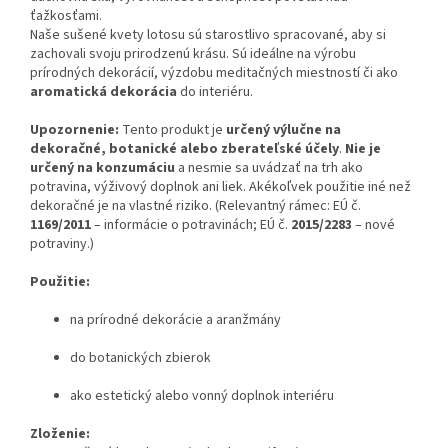
ťažkosťami.
Naše sušené kvety lotosu sú starostlivo spracované, aby si
zachovali svoju prirodzenú krásu. Sú ideálne na výrobu
prírodných dekorácií, výzdobu meditačných miestností či ako
aromatická dekorácia
do interiéru.
Upozornenie:
Tento produkt je
určený výlučne na
dekoračné, botanické alebo zberateľské účely
.
Nie je
určený na konzumáciu
a nesmie sa uvádzať na trh ako
potravina, výživový doplnok ani liek. Akékoľvek použitie iné než
dekoračné je na vlastné riziko. (Relevantný rámec: EÚ č.
1169/2011
– informácie o potravinách; EÚ č.
2015/2283
– nové
potraviny.)
Použitie:
na prírodné dekorácie a aranžmány
do botanických zbierok
ako estetický alebo vonný doplnok interiéru
Zloženie: