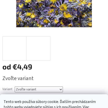
od
€4,49
Jednotková
Zvoľte variant
cena:
Variant
Tento web používa súbory cookie. Ďalším prechádzaním
Pridať do košíka
tohto webu vyjadrujete súhlas s ich používaním. Viac