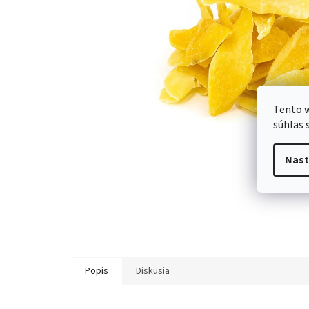
Tento w
súhlas 
Nast
Popis
Diskusia