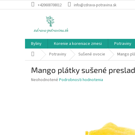
Prejsť
+420608708012
info@zdrava-potravina.sk
na
obsah
Byliny
Korenie a koreniace zmesi
Potraviny
Domov
Potraviny
Sušené ovocie
Mango pl
Mango plátky sušené presla
Priemerné
Neohodnotené
Podrobnosti hodnotenia
hodnotenie
produktu
je
0,0
z
5
hviezdičiek.