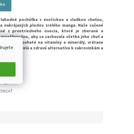
íka
lahodná pochúťka s exotickou a sladkou chuťou,
 a nakrájaných plodov zrelého manga. Naše sušené
né z prvotriedneho ovocia, ktoré je zberané a
arostlivosťou, aby sa zachovala všetka jeho chuť a
rirodzene bohaté na vitamíny a minerály, vrátane
drujete
neho robí skvelú a zdravú alternatívu k cukrovinkám a
ZDIEĽAŤ