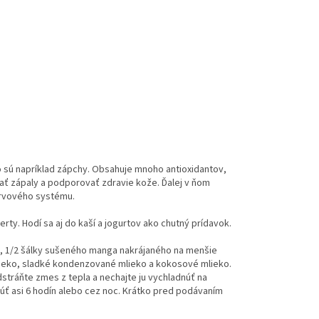
o sú napríklad zápchy. Obsahuje mnoho antioxidantov,
vať zápaly a podporovať zdravie kože. Ďalej v ňom
nervového systému.
. Hodí sa aj do kaší a jogurtov ako chutný prídavok.
a, 1/2 šálky sušeného manga nakrájaného na menšie
mlieko, sladké kondenzované mlieko a kokosové mlieko.
stráňte zmes z tepla a nechajte ju vychladnúť na
núť asi 6 hodín alebo cez noc. Krátko pred podávaním