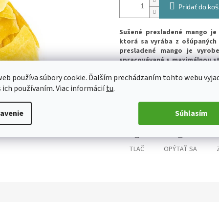
Pridať do koš
Sušené presladené mango je 
ktorá sa vyrába z ošúpaných
presladené mango je vyrobe
spracovávané s maximálnou st
výživové hodnoty. Mango je p
eb používa súbory cookie. Ďalším prechádzaním tohto webu vyja
vitamínu A, C a draslíka, čo z 
s ich používaním. Viac informácií
tu
.
iným sladkým pochúťkam.
Detailné informácie
avenie
Súhlasím
TLAČ
OPÝTAŤ SA