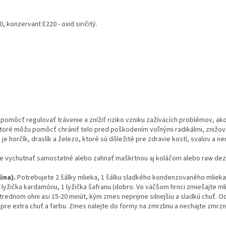
 konzervant E220 - oxid siričitý.
omôcť regulovať trávenie a znížiť riziko vzniku zažívacích problémov, ak
, ktoré môžu pomôcť chrániť telo pred poškodením voľnými radikálmi, znižo
 je horčík, draslík a železo, ktoré sú dôležité pre zdravie kostí, svalov a 
ychutnať samostatné alebo zahnať maškrtnou aj koláčom alebo raw dezerty
ina).
Potrebujete 2 šálky mlieka, 1 šálku sladkého kondenzovaného mliek
 1 lyžička kardamónu, 1 lyžička šafranu (dobro. Vo väčšom hrnci zmiešajte 
rednom ohni asi 15-20 minút, kým zmes neprijme silnejšiu a sladkú chuť. Od
n pre extra chuť a farbu. Zmes nalejte do formy na zmrzlinu a nechajte zmrz