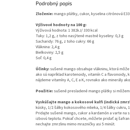
Podrobný popis
Zloženie:
mango plátky, cukor, kyselina citrónová E330,
Výživové hodnoty na 100 g:
Výživová hodnota: 1 382kJ/ 330 kcal
Tuky: 1,2 g, z toho nasýtené mastné kyseliny: 0,3 g
Sacharidy: 76 g, z toho cukry: 66 g
Vláknina: 2,4 g
Bielkoviny: 2,5 g
Soľ: 0,4 g
Účinky:
sušené mango obsahuje vlákninu, ktorá môže p
ako sú napríklad karotenoidy, vitamín C a flavonoidy
nájdeme vitamíny A, C, E a K, rovnako ako minerály ako
Použitie:
sušené presladené mango plátky si môžeme v
Vyskúšajte mango a kokosové kulfi (indická zmrzl
kúsky, 1/2 šálky kokosového mlieka, 1/4 šálky cukru,
Pridajte sušené mango, cukor a kardamón a varte na st
izbovú teplotu. Pokiaľ chcete, môžete pridať aj šafra
nechajte zmrzlinu mimo mrazničky asi 5 minút.