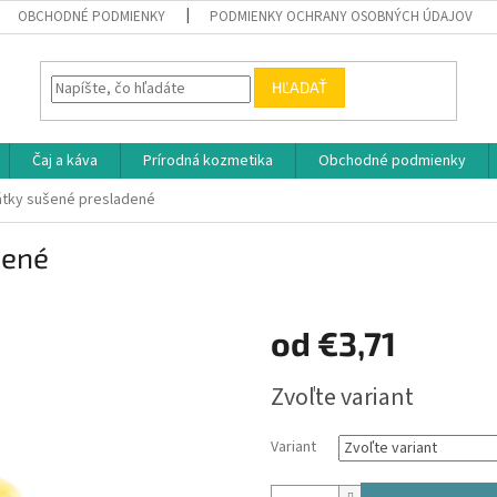
OBCHODNÉ PODMIENKY
PODMIENKY OCHRANY OSOBNÝCH ÚDAJOV
HĽADAŤ
Čaj a káva
Prírodná kozmetika
Obchodné podmienky
átky sušené presladené
dené
od
€3,71
Jednotková
Zvoľte variant
cena:
Variant