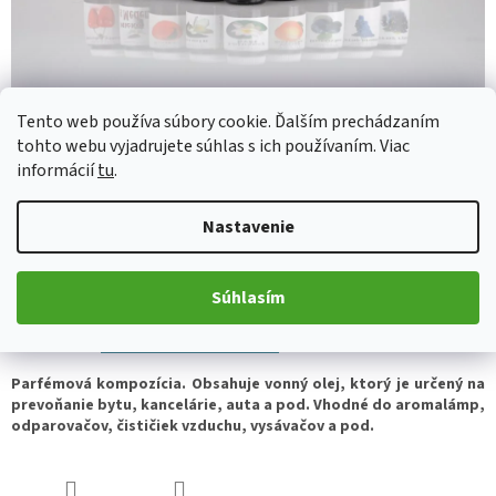
Tento web používa súbory cookie. Ďalším prechádzaním
tohto webu vyjadrujete súhlas s ich používaním. Viac
informácií
tu
.
€2,46
Jednotková
Nastavenie
Skladom
(>5 ks)
cena:
Súhlasím
Pridať do košíka
Parfémová kompozícia. Obsahuje vonný olej, ktorý je určený na
prevoňanie bytu, kancelárie, auta a pod. Vhodné do aromalámp,
odparovačov, čističiek vzduchu, vysávačov a pod.