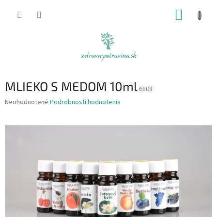
Prejsť
NÁKUP
na
obsah
KOŠÍK
MLIEKO S MEDOM 10ml
6808
Priemerné
Neohodnotené
Podrobnosti hodnotenia
hodnotenie
produktu
je
0,0
z
5
hviezdičiek.