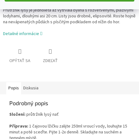
Průtržník lysý je jednoletá až vytrvalá bylina s rozvětvenými, plazivými
lodyhami, dlouhými asi 20 cm. Listy jsou drobné, elipsovité. Roste hojně
na nevápenatých půdách s písčitým podkladem od nížin do hor.
Detailné informácie
OPÝTAŤ SA
ZDIEĽAŤ
Popis
Diskusia
Podrobný popis
Složení:
průtržník lysý nať
Příprava:
1 čajovou lžičku zalijte 250ml vroucí vody, louhujte 15
minut a poté sceďte. Pijte 1-2x denně. Skladujte na suchém a
temném místě.