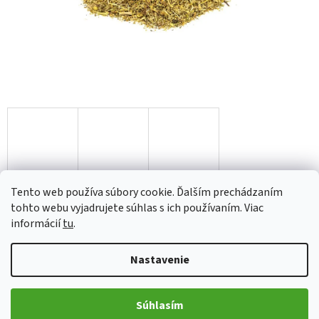
od
€1,46
Tento web používa súbory cookie. Ďalším prechádzaním
tohto webu vyjadrujete súhlas s ich používaním. Viac
Jednotková
informácií
tu
.
Zvoľte variant
cena:
Nastavenie
Variant
Súhlasím
Pridať do košíka