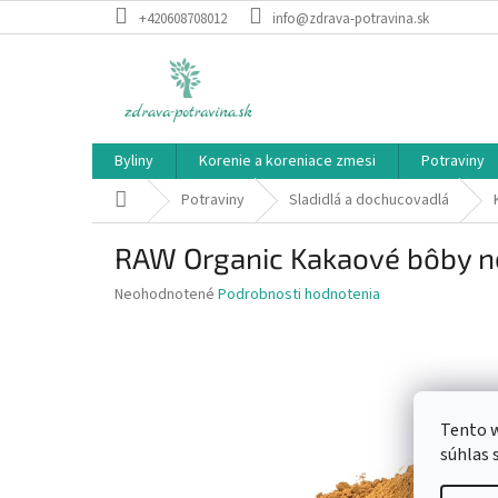
Prejsť
+420608708012
info@zdrava-potravina.sk
na
obsah
Byliny
Korenie a koreniace zmesi
Potraviny
Domov
Potraviny
Sladidlá a dochucovadlá
RAW Organic Kakaové bôby n
Priemerné
Neohodnotené
Podrobnosti hodnotenia
hodnotenie
produktu
je
0,0
z
5
Tento w
hviezdičiek.
súhlas 