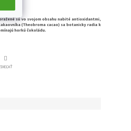
íka
ražené sú vo svojom obsahu nabité antioxidantmi,
 kakaovníka (Theobroma cacao) sa botanicky radia k
omínajú horkú čokoládu.
ZDIEĽAŤ