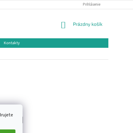
Prihlásenie
NÁKUPNÝ
Prázdny košík
KOŠÍK
Kontakty
drujete