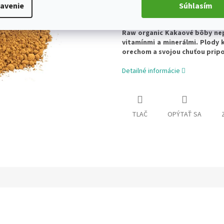
avenie
Súhlasím
Pridať do koš
Raw organic Kakaové bôby nep
vitamínmi a minerálmi. Plody
orechom a svojou chuťou prip
Detailné informácie
TLAČ
OPÝTAŤ SA