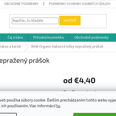
OBCHODNÉ PODMIENKY
PODMIENKY OCHRANY OSOBNÝCH ÚDAJOV
HĽADAŤ
Čaj a káva
Prírodná kozmetika
Obchodné podmienky
Kakao a karob
RAW Organic Kakaové bôby nepražený prášok
epražený prášok
od
€4,40
Jednotková
Zvoľte variant
cena:
eb používa súbory cookie. Ďalším prechádzaním tohto webu vyja
Variant
s ich používaním. Viac informácií
tu
.