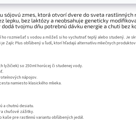
u sójovú zmes, ktorá otvorí dvere do sveta rastlinných n
bez lepku, bez laktózy a neobsahuje geneticky modifiko
ov dodá tvojmu dňu potrebnú dávku energie a chuti bez 
 ho rozmiešať s vodou a môžeš si ho vychutnať teplý alebo studený. Je skve
 je Zajíc Plus obľúbený u ľudí, ktorí hľadajú alternatívu mliečnych produkt
h lyžičiek) so 250 ml horúcej či studenej vody.
ť.
proteínových nápojov.
 cesta namiesto klasického mlieka.
 a chutnú desiatu.
ra chuťové zážitky.
 kaše pre rastlinnú variantu obľúbených jedál.