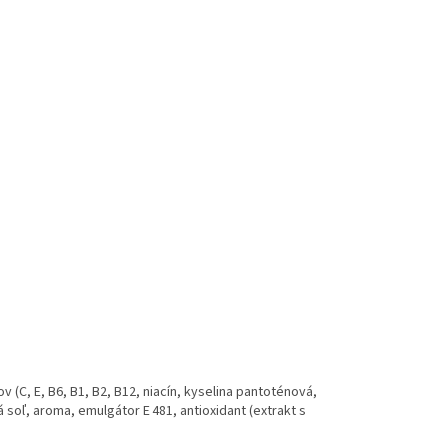
v (C, E, B6, B1, B2, B12, niacín, kyselina pantoténová,
á soľ, aroma, emulgátor E 481, antioxidant (extrakt s