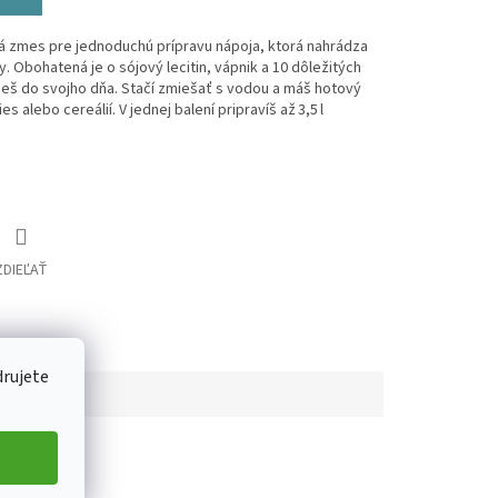
vá zmes pre jednoduchú prípravu nápoja, ktorá nahrádza
. Obohatená je o sójový lecitin, vápnik a 10 dôležitých
luješ do svojho dňa. Stačí zmiešať s vodou a máš hotový
s alebo cereálií. V jednej balení pripravíš až 3,5 l
ZDIEĽAŤ
drujete