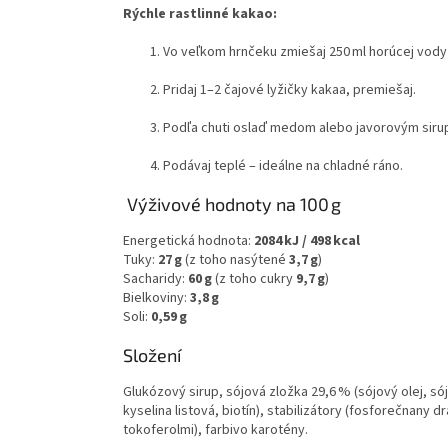
Rýchle rastlinné kakao:
Vo veľkom hrnčeku zmiešaj 250 ml horúcej vody s
Pridaj 1–2 čajové lyžičky kakaa, premiešaj.
Podľa chuti oslaď medom alebo javorovým sir
Podávaj teplé – ideálne na chladné ráno.
Výživové hodnoty na 100 g
Energetická hodnota:
2084 kJ / 498 kcal
Tuky:
27 g
(z toho nasýtené
3,7 g
)
Sacharidy:
60 g
(z toho cukry
9,7 g
)
Bielkoviny:
3,8 g
Soli:
0,59 g
Složení
Glukózový sirup, sójová zložka 29,6 % (sójový olej, sójo
kyselina listová, biotín), stabilizátory (fosforečnany 
tokoferolmi), farbivo karotény.