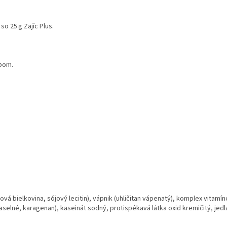
o 25 g Zajíc Plus.
upom.
vá bielkovina, sójový lecitin), vápnik (uhličitan vápenatý), komplex vitamíno
draselné, karagenan), kaseinát sodný, protispékavá látka oxid kremičitý, jedl