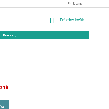
Prihlásenie
NÁKUPNÝ
Prázdny košík
KOŠÍK
Kontakty
pné
íka