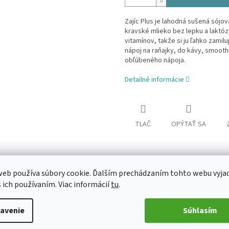
Zajíc Plus je lahodná sušená sójo
kravské mlieko bez lepku a laktózy
vitamínov, takže si ju ľahko zami
nápoj na raňajky, do kávy, smoothie
obľúbeného nápoja.
Detailné informácie
TLAČ
OPÝTAŤ SA
eb používa súbory cookie. Ďalším prechádzaním tohto webu vyja
s ich používaním. Viac informácií
tu
.
avenie
Súhlasím