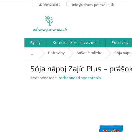
Prejsť
+420608708012
info@zdrava-potravina.sk
na
obsah
Byliny
Korenie a koreniace zmesi
Potraviny
Domov
Potraviny
Sušené mlieko
Sója nápoj
Sója nápoj Zajíc Plus – prášo
Priemerné
Neohodnotené
Podrobnosti hodnotenia
hodnotenie
produktu
je
0,0
z
5
hviezdičiek.