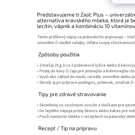
Predstavujeme ti Zajíc Plus – univerzáln
alternatíva kravského mlieka, ktorá je 
lecitin, vápnik a kombináciu 10 vitamín
Tento práškový nápoj sa jednoducho pripravuje – stačí
smoothie či sladké raňajky. Vďaka svojej všestrannosti
Zpôsoby použitia
• Zmiešaj 25 g (cca 2 polievkové lyžice alebo 6 kávovýc
• Pridaj do kávy či čaju pre jemnejšiu a krémovejšiu chu
• Využi ako základ do müsli, cereálií, smoothie alebo 
• Skvelý aj pri príprave pudingov, polievok, omáčok či
Tipy pre zdravé stravovanie
• Skombinuj so sezónnym ovocím a vločkami pre pestrú
• Do teplého nápoja pridaj škoricu alebo kakao pre ext
• Použi namiesto mlieka v receptech na palacinky alebo
Recept / Tip na prípravu