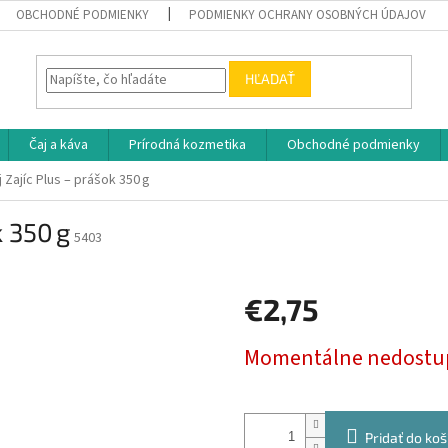
OBCHODNÉ PODMIENKY
PODMIENKY OCHRANY OSOBNÝCH ÚDAJOV
HĽADAŤ
Čaj a káva
Prírodná kozmetika
Obchodné podmienky
 Zajíc Plus – prášok 350 g
k 350 g
5403
€2,75
Jednotková
Momentálne nedostu
cena:
Pridať do koš