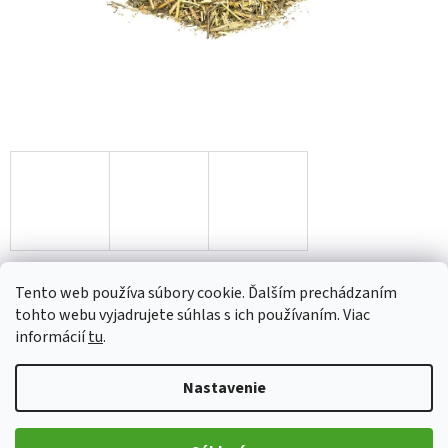
od
€3,29
Tento web používa súbory cookie. Ďalším prechádzaním
Jednotková
tohto webu vyjadrujete súhlas s ich používaním. Viac
Zvoľte variant
cena:
informácií
tu
.
Variant
Nastavenie
Pridať do košíka