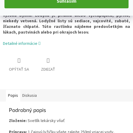
Súhlasím
Svetlík lekársky je jednoročná, poloparazitická, 3 až 50 cm
vysoká bylina. Lodyha je priama alebo vystupujúca, pýrivá,
niekedy vetvená. Lodyžné listy sú sediace, vajcovité, zubaté,
žľaznato chlpaté. Túto rastlinku nájdeme predovšetkým na
lúkach, pastvinách alebo pri okrajoch lesov.
Detailné informácie
OPÝTAŤ SA
ZDIEĽAŤ
Popis
Diskusia
Podrobný popis
Zloženie:
Svetlík lekársky vňať
Príprava:
1 čajovú lyžičku vňate zalejte 250ml vriacej vody,