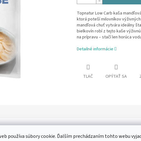
Topnatur Low Carb kaša mandľová 
ktorá poteší milovníkov výživných 
mandľová chuť vytvára ideálny šta
bielkovín robí z tejto kaše výživ
na prípravu – stačí len horúca voda
Detailné informácie
TLAČ
OPÝTAŤ SA
eb používa súbory cookie. Ďalším prechádzaním tohto webu vyja