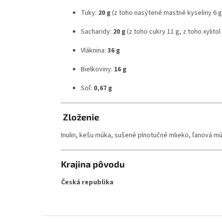
Tuky:
20 g
(z toho nasýtené mastné kyseliny 6 g
Sacharidy:
20 g
(z toho cukry 11 g, z toho xylitol 
Vláknina:
36 g
Bielkoviny:
16 g
Soľ:
0,67 g
Zloženie
Inulin, kešu múka, sušené plnotučné mlieko, ľanová mú
Krajina pôvodu
Česká republika
Z