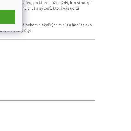
krémovú textúru, po ktorej túži každý, kto si potrpí
chovala lahodnú chuť a sýtosť, ktorá vás udrží
Je pripravená behom niekoľkých minút a hodí sa ako
ravší životný štýl.