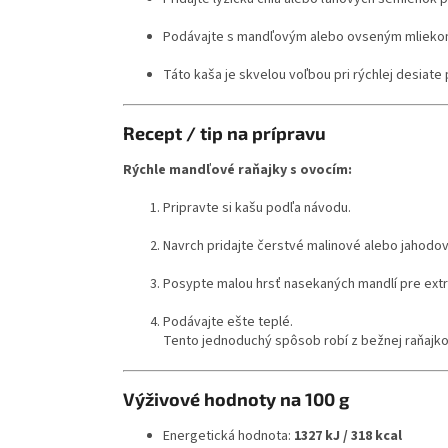
Podávajte s mandľovým alebo ovseným mliekom
Táto kaša je skvelou voľbou pri rýchlej desiat
Recept / tip na prípravu
Rýchle mandľové raňajky s ovocím:
Pripravte si kašu podľa návodu.
Navrch pridajte čerstvé malinové alebo jahodov
Posypte malou hrsť nasekaných mandlí pre extra
Podávajte ešte teplé.
Tento jednoduchý spôsob robí z bežnej raňajkov
Výživové hodnoty na 100 g
Energetická hodnota:
1327 kJ / 318 kcal