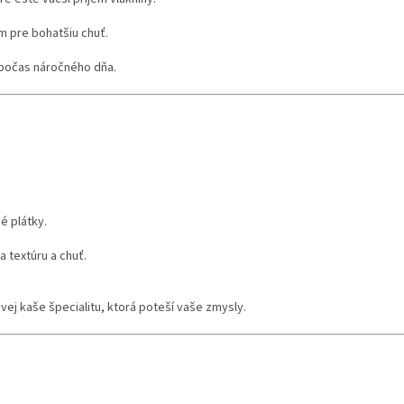
 pre bohatšiu chuť.
e počas náročného dňa.
é plátky.
 textúru a chuť.
ej kaše špecialitu, ktorá poteší vaše zmysly.