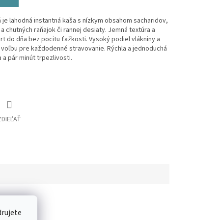
je lahodná instantná kaša s nízkym obsahom sacharidov,
a chutných raňajok či rannej desiaty. Jemná textúra a
rt do dňa bez pocitu ťažkosti. Vysoký podiel vlákniny a
nú voľbu pre každodenné stravovanie. Rýchla a jednoduchá
 a pár minút trpezlivosti.
ZDIEĽAŤ
drujete