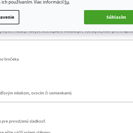
s ich používaním. Viac informácií
tu
.
ia kvalitných múk a ingrediencií, ktoré prinášajú plnú chuť mandlí a jemnú 
 tak, aby spĺňala požiadavky nízkosacharidového stravovania, no stále si za
avenie
Súhlasím
kaša ideálnym doplnkom vášho dňa – bez zbytočných kompromisov na chuti. 
aj myseľ. Kaša je navyše bez lepku a vhodná pre všetkých, ktorí preferujú zd
bo hrnčeka.
andľovým mliekom, ovocím či semienkami).
 pre prirodzenú sladkosť.
re ešte väčší príjem vlákniny.