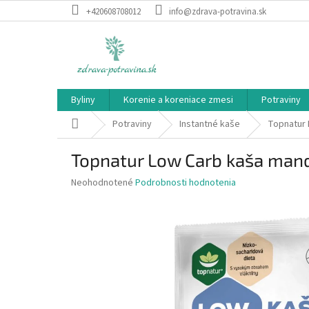
Prejsť
+420608708012
info@zdrava-potravina.sk
na
obsah
Byliny
Korenie a koreniace zmesi
Potraviny
Domov
Potraviny
Instantné kaše
Topnatur 
Topnatur Low Carb kaša man
Priemerné
Neohodnotené
Podrobnosti hodnotenia
hodnotenie
produktu
je
0,0
z
5
hviezdičiek.