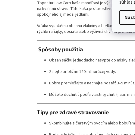
súhlas 
Topnatur Low Carb kaša mandľová je výnimočná kombinác
na kvalitnú stravu. Táto kaša je starostlivo namiešaná
spokojného aj medzi jedlami.
Nast
Vďaka vysokému obsahu vlákniny a bielkovín je táto 
rýchle raňajky, desiata alebo výživná chvíľka pre telo 
Spôsoby použitia
Obsah sáčku jednoducho nasypte do misky ale
Zalejte približne 120 ml horúcej vody.
Dobre premiešajte a nechajte postáť 3–5 minút.
Môžete dochutiť podľa vlastnej chuti (napr. m
Tipy pre zdravé stravovanie
Skombinujte s čerstvým ovocím alebo bobuľami
Pridajte lyžičku chia alebo ľanových semienok p