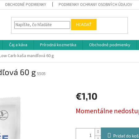
OBCHODNÉ PODMIENKY
PODMIENKY OCHRANY OSOBNÝCH ÚDAJOV
HĽADAŤ
Čaj a káva
Prírodná kozmetika
Obchodné podmienky
Low Carb kaša mandľová 60 g
dľová 60 g
5505
€1,10
Jednotková
Momentálne nedostu
cena:
Pridať do koš