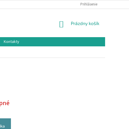
Prihlásenie
NÁKUPNÝ
Prázdny košík
KOŠÍK
Kontakty
pné
íka