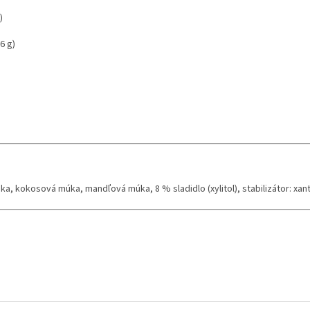
)
6 g)
ka, kokosová múka, mandľová múka, 8 % sladidlo (xylitol), stabilizátor: xan