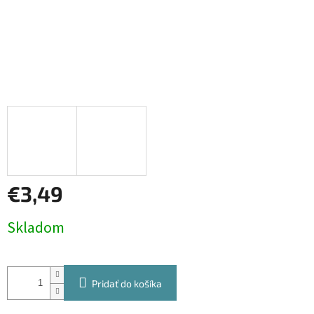
€3,49
Jednotková
Skladom
cena:
Pridať do košíka