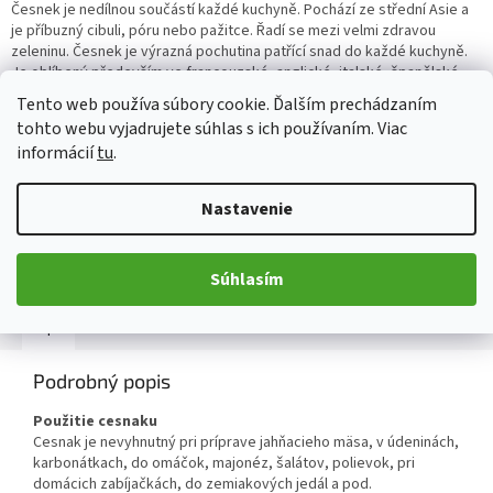
Česnek je nedílnou součástí každé kuchyně. Pochází ze střední Asie a
je příbuzný cibuli, póru nebo pažitce. Řadí se mezi velmi zdravou
zeleninu. Česnek je výrazná pochutina patřící snad do každé kuchyně.
Je oblíbený především ve francouzské, anglické, italské, španělské,
židovské, čínské či indické kuchyni.
Tento web používa súbory cookie. Ďalším prechádzaním
tohto webu vyjadrujete súhlas s ich používaním. Viac
Detailné informácie
informácií
tu
.
Nastavenie
OPÝTAŤ SA
ZDIEĽAŤ
Súhlasím
Popis
Diskusia
Podrobný popis
Použitie cesnaku
Cesnak je nevyhnutný pri príprave jahňacieho mäsa, v údeninách,
karbonátkach, do omáčok, majonéz, šalátov, polievok, pri
domácich zabíjačkách, do zemiakových jedál a pod.