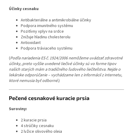
Účinky cesnaku
Antibakteriálne a antimikrobiálne účinky
Podpora imunitného systému
Pozitívny vplyv na srdce
Znižuje hladinu cholesterolu
Antioxidant
Podpora tráviaceho systému
(
Podľa nariadenia ES č. 1924/2006 nemôžeme uvádzať zdravotné
účinky, preto vyššie uvedené liečivé účinky sú vo forme tipov
našich starých mám a tradičného ľudového liečiteľstva. Nejde o
lekárske odporúčanie – vychádzame len z informácií z internetu,
ktoré nemusia byť odborné.
)
Pečené cesnakové kuracie prsia
Suroviny:
2 kuracie prsia
4 strúčiky cesnaku
2 lyžice olivového oleja