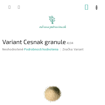
Prejsť
NÁKUP
na
obsah
KOŠÍK
Variant Cesnak granule
4104
Priemerné
Neohodnotené
Podrobnosti hodnotenia
Značka:
Variant
hodnotenie
produktu
je
0,0
z
5
hviezdičiek.