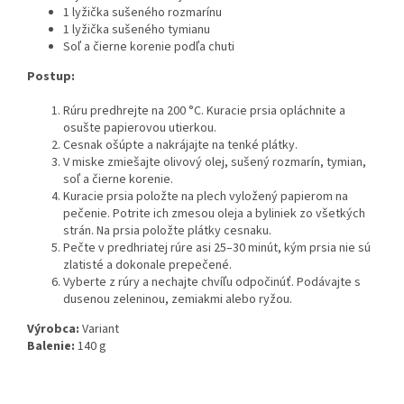
1 lyžička sušeného rozmarínu
1 lyžička sušeného tymianu
Soľ a čierne korenie podľa chuti
Postup:
Rúru predhrejte na 200 °C. Kuracie prsia opláchnite a
osušte papierovou utierkou.
Cesnak ošúpte a nakrájajte na tenké plátky.
V miske zmiešajte olivový olej, sušený rozmarín, tymian,
soľ a čierne korenie.
Kuracie prsia položte na plech vyložený papierom na
pečenie. Potrite ich zmesou oleja a byliniek zo všetkých
strán. Na prsia položte plátky cesnaku.
Pečte v predhriatej rúre asi 25–30 minút, kým prsia nie sú
zlatisté a dokonale prepečené.
Vyberte z rúry a nechajte chvíľu odpočinúť. Podávajte s
dusenou zeleninou, zemiakmi alebo ryžou.
Výrobca:
Variant
Balenie:
140 g