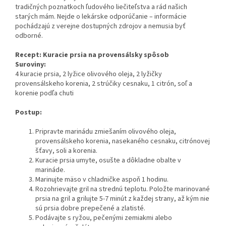
tradičných poznatkoch ľudového liečiteľstva a rád našich
starých mám. Nejde o lekárske odporúčanie – informácie
pochádzajú z verejne dostupných zdrojov a nemusia byť
odborné.
Recept: Kuracie prsia na provensálsky spôsob
Suroviny:
4 kuracie prsia, 2 lyžice olivového oleja, 2 lyžičky
provensálskeho korenia, 2 strúčiky cesnaku, 1 citrón, soľ a
korenie podľa chuti
Postup:
Pripravte marinádu zmiešaním olivového oleja,
provensálskeho korenia, nasekaného cesnaku, citrónovej
šťavy, soli a korenia.
Kuracie prsia umyte, osušte a dôkladne obalte v
marináde.
Marinujte mäso v chladničke aspoň 1 hodinu.
Rozohrievajte gril na strednú teplotu. Položte marinované
prsia na gril a grilujte 5-7 minút z každej strany, až kým nie
sú prsia dobre prepečené a zlatisté.
Podávajte s ryžou, pečenými zemiakmi alebo