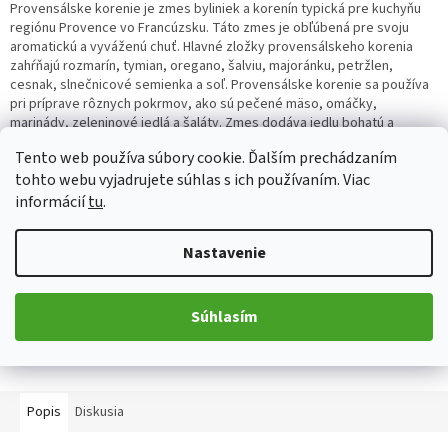
Provensálske korenie je zmes byliniek a korenín typická pre kuchyňu
regiónu Provence vo Francúzsku. Táto zmes je obľúbená pre svoju
aromatickú a vyváženú chuť. Hlavné zložky provensálskeho korenia
zahŕňajú rozmarín, tymian, oregano, šalviu, majoránku, petržlen,
cesnak, slnečnicové semienka a soľ. Provensálske korenie sa používa
pri príprave rôznych pokrmov, ako sú pečené mäso, omáčky,
marinády, zeleninové jedlá a šaláty. Zmes dodáva jedlu bohatú a
korenistú chuť, ktorá je charakteristická pre provensálsku kuchyňu.
Tento web používa súbory cookie. Ďalším prechádzaním
Navyše provensálske korenie počas varenia vytvára príjemnú
tohto webu vyjadrujete súhlas s ich používaním. Viac
aromatickú atmosféru a dodáva pokrmom autentický regionálny
charakter.
informácií
tu
.
Detailné informácie
Nastavenie
Súhlasím
OPÝTAŤ SA
ZDIEĽAŤ
Popis
Diskusia