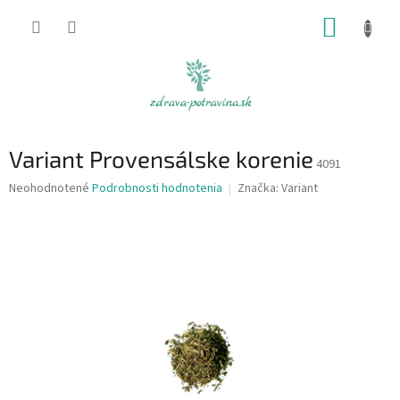
Prejsť
NÁKUP
na
obsah
KOŠÍK
Variant Provensálske korenie
4091
Priemerné
Neohodnotené
Podrobnosti hodnotenia
Značka:
Variant
hodnotenie
produktu
je
0,0
z
5
hviezdičiek.