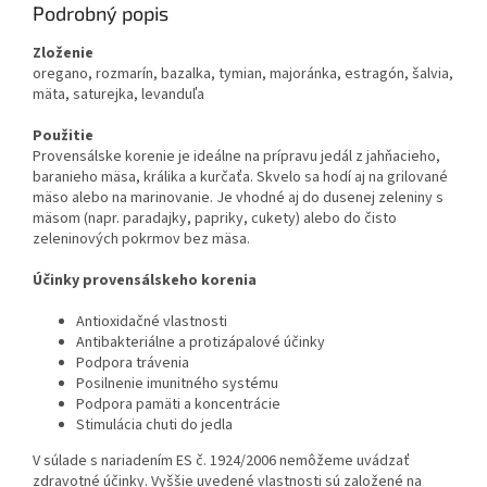
Podrobný popis
Zloženie
oregano, rozmarín, bazalka, tymian, majoránka, estragón, šalvia,
mäta, saturejka, levanduľa
Použitie
Provensálske korenie je ideálne na prípravu jedál z jahňacieho,
baranieho mäsa, králika a kurčaťa. Skvelo sa hodí aj na grilované
mäso alebo na marinovanie. Je vhodné aj do dusenej zeleniny s
mäsom (napr. paradajky, papriky, cukety) alebo do čisto
zeleninových pokrmov bez mäsa.
Účinky provensálskeho korenia
Antioxidačné vlastnosti
Antibakteriálne a protizápalové účinky
Podpora trávenia
Posilnenie imunitného systému
Podpora pamäti a koncentrácie
Stimulácia chuti do jedla
V súlade s nariadením ES č. 1924/2006 nemôžeme uvádzať
zdravotné účinky. Vyššie uvedené vlastnosti sú založené na