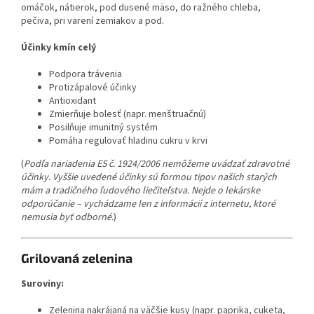
omáčok, nátierok, pod dusené mäso, do ražného chleba,
pečiva, pri varení zemiakov a pod.
Účinky kmín celý
Podpora trávenia
Protizápalové účinky
Antioxidant
Zmierňuje bolesť (napr. menštruačnú)
Posilňuje imunitný systém
Pomáha regulovať hladinu cukru v krvi
(
Podľa nariadenia ES č. 1924/2006 nemôžeme uvádzať zdravotné
účinky. Vyššie uvedené účinky sú formou tipov našich starých
mám a tradičného ľudového liečiteľstva. Nejde o lekárske
odporúčanie – vychádzame len z informácií z internetu, ktoré
nemusia byť odborné.
)
Grilovaná zelenina
Suroviny:
Zelenina nakrájaná na väčšie kusy (napr. paprika, cuketa,