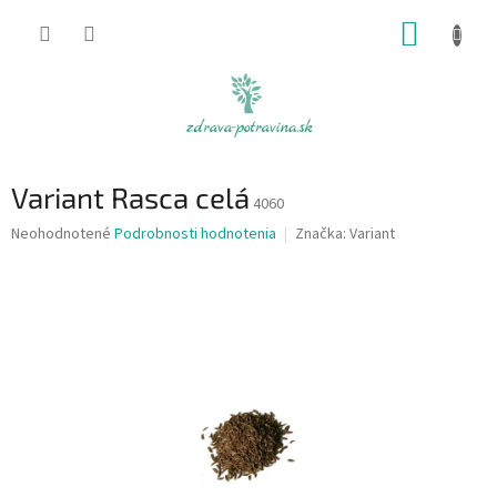
Prejsť
NÁKUP
na
obsah
KOŠÍK
Variant Rasca celá
4060
Priemerné
Neohodnotené
Podrobnosti hodnotenia
Značka:
Variant
hodnotenie
produktu
je
0,0
z
5
hviezdičiek.