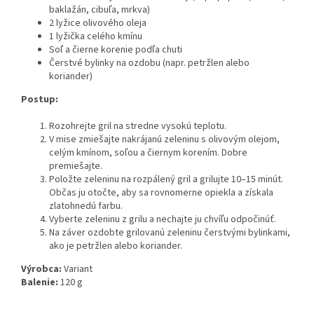
baklažán, cibuľa, mrkva)
2 lyžice olivového oleja
1 lyžička celého kmínu
Soľ a čierne korenie podľa chuti
Čerstvé bylinky na ozdobu (napr. petržlen alebo
koriander)
Postup:
Rozohrejte gril na stredne vysokú teplotu.
V mise zmiešajte nakrájanú zeleninu s olivovým olejom,
celým kmínom, soľou a čiernym korením. Dobre
premiešajte.
Položte zeleninu na rozpálený gril a grilujte 10–15 minút.
Občas ju otočte, aby sa rovnomerne opiekla a získala
zlatohnedú farbu.
Vyberte zeleninu z grilu a nechajte ju chvíľu odpočinúť.
Na záver ozdobte grilovanú zeleninu čerstvými bylinkami,
ako je petržlen alebo koriander.
Výrobca:
Variant
Balenie:
120 g