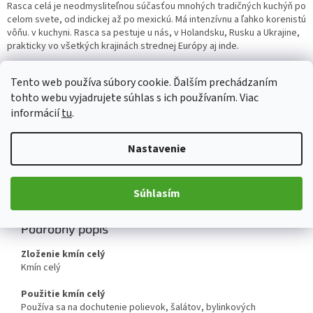
Rasca celá je neodmysliteľnou súčasťou mnohých tradičných kuchýň po
celom svete, od indickej až po mexickú. Má intenzívnu a ľahko korenistú
vôňu. v kuchyni. Rasca sa pestuje u nás, v Holandsku, Rusku a Ukrajine,
prakticky vo všetkých krajinách strednej Európy aj inde.
Detailné informácie
Tento web používa súbory cookie. Ďalším prechádzaním
tohto webu vyjadrujete súhlas s ich používaním. Viac
informácií
tu
.
OPÝTAŤ SA
ZDIEĽAŤ
Nastavenie
Súhlasím
Popis
Diskusia
Podrobný popis
Zloženie kmín celý
Kmín celý
Použitie kmín celý
Používa sa na dochutenie polievok, šalátov, bylinkových