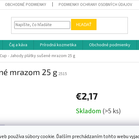
OBCHODNÉ PODMIENKY
PODMIENKY OCHRANY OSOBNÝCH ÚDAJOV
HĽADAŤ
Čaj a káva
Prírodná kozmetika
Obchodné podmienky
 Cup - Jahody plátky sušené mrazom 25 g
šené mrazom 25 g
2515
€2,17
Jednotková
Skladom
(>5 ks)
cena:
eb používa súbory cookie. Ďalším prechádzaním tohto webu vyja
Pridať do koš