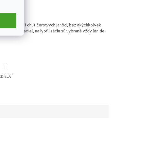
 farbu, tvar i chuť čerstvých jahôd, bez akýchkoľvek
bo dochucovadiel, na lyofilizáciu sú vybrané vždy len tie
ZDIEĽAŤ