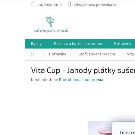
Prejsť
+420608708012
info@zdrava-potravina.sk
na
obsah
Byliny
Korenie a koreniace zmesi
Potraviny
Domov
Potraviny
Lyofilizované ovocie
Vita
Vita Cup - Jahody plátky su
Priemerné
Neohodnotené
Podrobnosti hodnotenia
hodnotenie
produktu
je
0,0
z
5
hviezdičiek.
Tento w