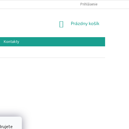
Prihlásenie
NÁKUPNÝ
Prázdny košík
KOŠÍK
Kontakty
drujete
íka