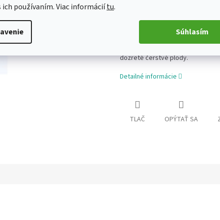
s ich používaním. Viac informácií
tu
.
Lyofilizované jahody sú:
avenie
Súhlasím
100% jahody, ktoré majú zachovanú
pridaných stabilizačných látok ale
dozreté čerstvé plody.
Detailné informácie
TLAČ
OPÝTAŤ SA