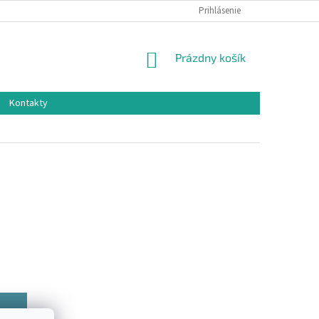
Prihlásenie
NÁKUPNÝ
Prázdny košík
KOŠÍK
Kontakty
íka