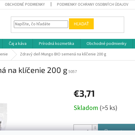
OBCHODNÉ PODMIENKY
PODMIENKY OCHRANY OSOBNÝCH ÚDAJOV
HĽADAŤ
Čaj a káva
Prírodná kozmetika
Obchodné podmienky
čenie
Zdravý deň Mungo BIO semená na klíčenie 200 g
 na klíčenie 200 g
5057
€3,71
Jednotková
Skladom
(>5 ks)
cena:
Pridať do koš