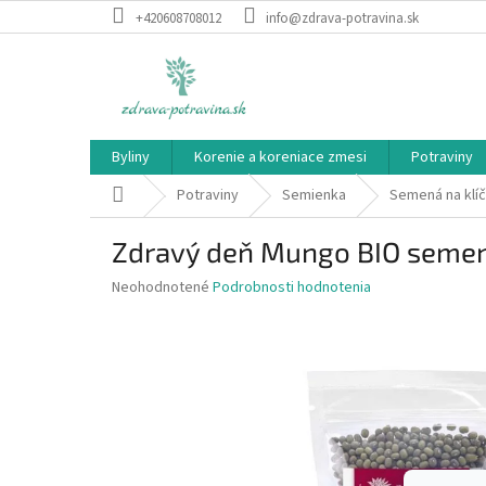
Prejsť
+420608708012
info@zdrava-potravina.sk
na
obsah
Byliny
Korenie a koreniace zmesi
Potraviny
Domov
Potraviny
Semienka
Semená na klí
Zdravý deň Mungo BIO semená
Priemerné
Neohodnotené
Podrobnosti hodnotenia
hodnotenie
produktu
je
0,0
z
5
hviezdičiek.