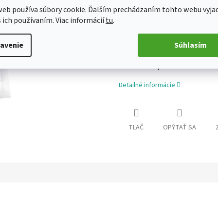
eb používa súbory cookie. Ďalším prechádzaním tohto webu vyja
s ich používaním. Viac informácií
tu
.
Klíčky sú malý zázrak prírody,
semienka, ktoré keď sú vystave
nich malý výhonok s vysokým
avenie
Súhlasím
enzýmov, aminokyselín, ant
Zdravý deň® sú určené na cel
vhodnou na priamu konzumáciu 
Detailné informácie
TLAČ
OPÝTAŤ SA