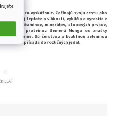
drujete
 ktorý stojí za vyskúšanie. Začínajú svoju cestu ako
né vhodnej teplote a vlhkosti, vyklíčia a vyrastie z
 obsahom vitamínov, minerálov, stopových prvkov,
ioxidantov i proteínov. Semená Mungo od značky
oročné klíčenie. Sú čerstvou a kvalitnou zeleninou
alebo ako prísada do rozličných jedál.
ZDIEĽAŤ