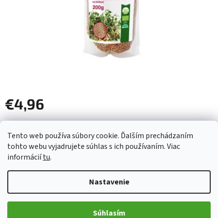
€4,96
Jednotková
Skladom
(>5 ks)
cena:
Tento web používa súbory cookie. Ďalším prechádzaním
tohto webu vyjadrujete súhlas s ich používaním. Viac
informácií
tu
.
Pridať do košíka
Nastavenie
Klíčky sú malý zázrak prírody, ktorý stojí za vyskúšanie. Začínajú
svoju cestu ako semienka, ktoré keď sú vystavené vhodnej
teplote a vlhkosti, vyklíčia a vyrastie z nich malý výhonok s
Súhlasím