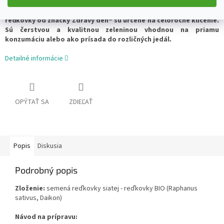
vysokým obsahom vitamínov, minerálov, stopových prvkov,
enzýmov, aminokyselín, antioxidantov i proteínov. Semená
reďkovky od značky Zdravý deň® sú určené na celoročné klíčenie.
Sú čerstvou a kvalitnou zeleninou vhodnou na priamu
konzumáciu alebo ako prísada do rozličných jedál.
Detailné informácie
OPÝTAŤ SA
ZDIEĽAŤ
Popis
Diskusia
Podrobný popis
Zloženie:
semená reďkovky siatej - reďkovky BIO (Raphanus
sativus, Daikon)
Návod na prípravu: