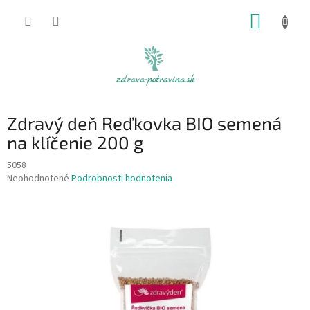
Prejsť
NÁKUP
na
obsah
KOŠÍK
Zdravý deň Reďkovka BIO semená
na klíčenie 200 g
5058
Priemerné
Neohodnotené
Podrobnosti hodnotenia
hodnotenie
produktu
je
0,0
z
5
hviezdičiek.