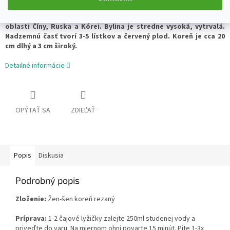
Ženšen pravý je rastlina z čeľade aralkovitých, pochádzajúca z
oblasti Číny, Ruska a Kórei. Bylina je stredne vysoká, vytrvalá.
Nadzemnú časť tvorí 3-5 lístkov a červený plod. Koreň je cca 20
cm dlhý a 3 cm široký.
Detailné informácie
OPÝTAŤ SA
ZDIEĽAŤ
Popis
Diskusia
Podrobný popis
Zloženie:
Žen-šen koreň rezaný
Príprava:
1-2 čajové lyžičky zalejte 250ml studenej vody a
priveďte do varu. Na miernom ohni povarte 15 minút. Pite 1-3x