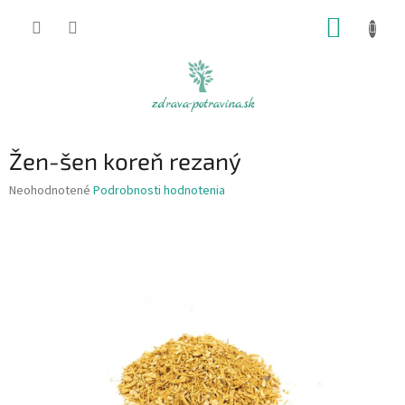
Prejsť
NÁKUP
na
obsah
KOŠÍK
Žen-šen koreň rezaný
Priemerné
Neohodnotené
Podrobnosti hodnotenia
hodnotenie
produktu
je
0,0
z
5
hviezdičiek.