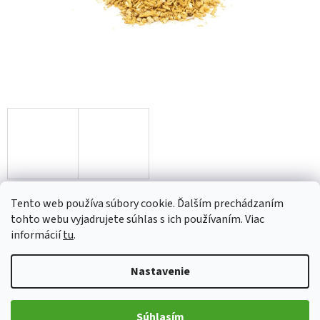
od
€9,92
Tento web používa súbory cookie. Ďalším prechádzaním
tohto webu vyjadrujete súhlas s ich používaním. Viac
Jednotková
Zvoľte variant
informácií
tu
.
cena:
Variant
Nastavenie
Pridať do košíka
Súhlasím