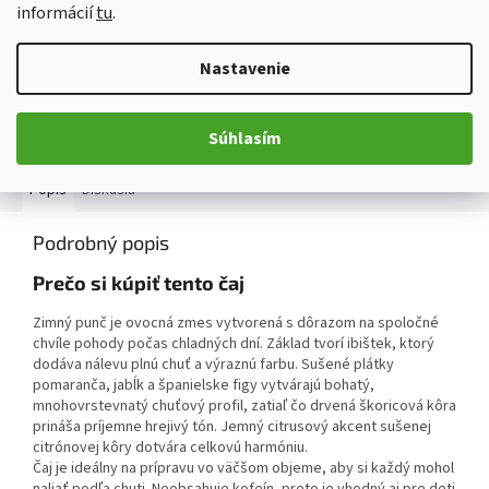
informácií
tu
.
Nastavenie
OPÝTAŤ SA
ZDIEĽAŤ
Súhlasím
Popis
Diskusia
Podrobný popis
Prečo si kúpiť tento čaj
Zimný punč je ovocná zmes vytvorená s dôrazom na spoločné
chvíle pohody počas chladných dní. Základ tvorí ibištek, ktorý
dodáva nálevu plnú chuť a výraznú farbu. Sušené plátky
pomaranča, jabĺk a španielske figy vytvárajú bohatý,
mnohovrstevnatý chuťový profil, zatiaľ čo drvená škoricová kôra
prináša príjemne hrejivý tón. Jemný citrusový akcent sušenej
citrónovej kôry dotvára celkovú harmóniu.
Čaj je ideálny na prípravu vo väčšom objeme, aby si každý mohol