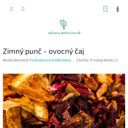
Prejsť
NÁKUP
na
obsah
KOŠÍK
Zimný punč - ovocný čaj
Priemerné
Neohodnotené
Podrobnosti hodnotenia
Značka:
Prodejnabylin.cz
hodnotenie
produktu
je
0,0
z
5
hviezdičiek.