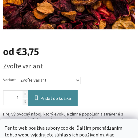
od
€3,75
Jednotková
Zvoľte variant
cena:
Variant
Pridať do košíka
Hrejivý ovocný nápoj, ktorý evokuje zimné popoludnia strávené s
rodinou a priateľmi. Intenzívna chuť citrusov, jabĺk a korenia vytvára
pravú punčovú atmosféru.
Tento web používa súbory cookie. Ďalším prechádzaním
tohto webu vyjadrujete súhlas s ich používaním. Viac
Detailné informácie