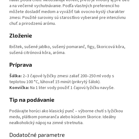
naliať podľa chuti. Neobsahuje kofeín, preto je vhodný aj pre deti
a na večerné vychutnávanie. Podľa vlastných preferencií ho
môžete dosladiť medom a vyvážiť tak ovocno-kyslý charakter
zmesi. Použité suroviny sú starostlivo vyberané pre intenzívnu
chuť a prirodzenú arómu.
Zloženie
Ibištek, sušené jablko, sušený pomaranč, figy, škoricová kôra,
sušená citrónová kôra, aróma.
Príprava
Šálka:
2–3 čajové lyžičky zmesi zaliať 200–250 ml vody s
teplotou 100 °C, lúhovať 15 minút (prikrytý šálok).
Konvička:
Na 1 liter vody použiť 1 čajovú lyžičku navyše.
Tip na podávanie
Podávajte horúci ako klasický punč – výborne chutí s lyžičkou
medu, plátkom pomaranča alebo kúskom škorice. Ideálny
nealkoholický nápoj na zimné stretnutia.
Dodatočné parametre